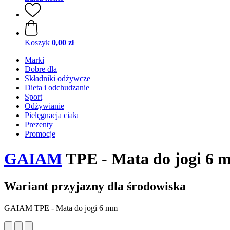
Koszyk
0,00 zł
Marki
Dobre dla
Składniki odżywcze
Dieta i odchudzanie
Sport
Odżywianie
Pielęgnacja ciała
Prezenty
Promocje
GAIAM
TPE - Mata do jogi 6 
Wariant przyjazny dla środowiska
GAIAM TPE - Mata do jogi 6 mm