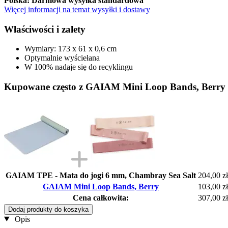
Polska: Darmowa wysyłka standardowa
Więcej informacji na temat wysyłki i dostawy
Właściwości i zalety
Wymiary: 173 x 61 x 0,6 cm
Optymalnie wyściełana
W 100% nadaje się do recyklingu
Kupowane często z GAIAM Mini Loop Bands, Berry
GAIAM TPE - Mata do jogi 6 mm, Chambray Sea Salt
204,00 zł
GAIAM Mini Loop Bands, Berry
103,00 zł
Cena całkowita:
307,00 zł
Dodaj produkty do koszyka
Opis