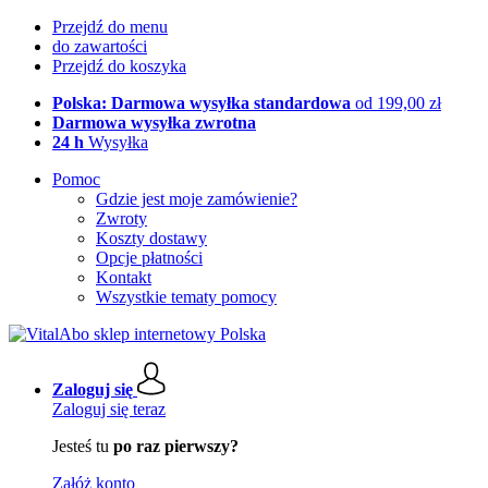
Przejdź do menu
do zawartości
Przejdź do koszyka
Polska: Darmowa wysyłka standardowa
od 199,00 zł
Darmowa wysyłka zwrotna
24 h
Wysyłka
Pomoc
Gdzie jest moje zamówienie?
Zwroty
Koszty dostawy
Opcje płatności
Kontakt
Wszystkie tematy pomocy
Zaloguj się
Zaloguj się teraz
Jesteś tu
po raz pierwszy?
Załóż konto