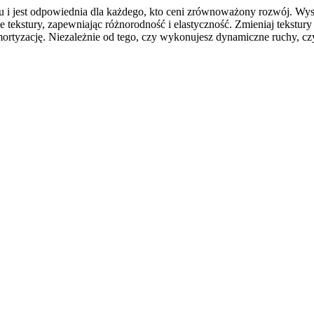
u i jest odpowiednia dla każdego, kto ceni zrównoważony rozwój. Wysok
tekstury, zapewniając różnorodność i elastyczność. Zmieniaj tekstury w
yzację. Niezależnie od tego, czy wykonujesz dynamiczne ruchy, czy ci