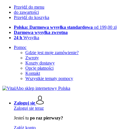
Przejdź do menu
do zawartości
Przejdź do koszyka
Polska: Darmowa wysyłka standardowa
od 199,00 zł
Darmowa wysyłka zwrotna
24 h
Wysyłka
Pomoc
Gdzie jest moje zamówienie?
Zwroty
Koszty dostawy
Opcje płatności
Kontakt
Wszystkie tematy pomocy
Zaloguj się
Zaloguj się teraz
Jesteś tu
po raz pierwszy?
Załóż konto