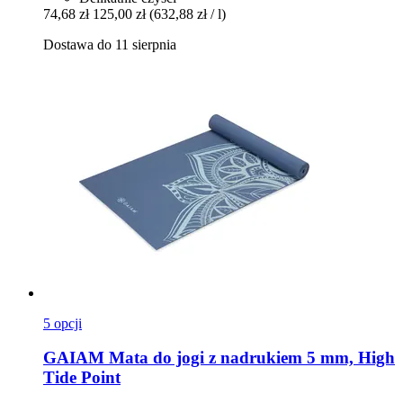
74,68 zł
125,00 zł
(632,88 zł / l)
Dostawa do 11 sierpnia
5 opcji
GAIAM
Mata do jogi z nadrukiem 5 mm, High
Tide Point