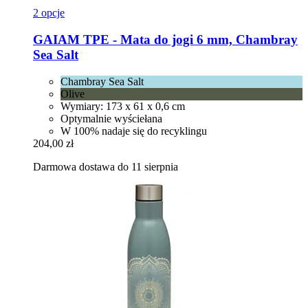
2 opcje
GAIAM
TPE -​ Mata do jogi 6 mm, Chambray
Sea Salt
Chambray Sea Salt
Olive
Wymiary: 173 x 61 x 0,6 cm
Optymalnie wyściełana
W 100% nadaje się do recyklingu
204,00 zł
Darmowa dostawa do 11 sierpnia