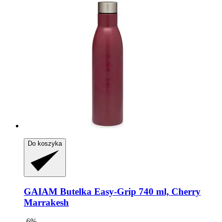
Do koszyka
GAIAM
Butelka Easy-​Grip 740 ml, Cherry
Marrakesh
-6%