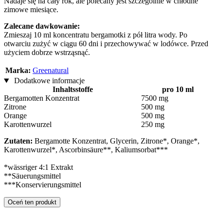
Nadaje się na cały rok, ale polecany jest szczególnie w chłodne
zimowe miesiące.
Zalecane dawkowanie:
Zmieszaj 10 ml koncentratu bergamotki z pół litra wody. Po
otwarciu zużyć w ciągu 60 dni i przechowywać w lodówce. Przed
użyciem dobrze wstrząsnąć.
Marka:
Greenatural
Dodatkowe informacje
Inhaltsstoffe
pro 10 ml
Bergamotten Konzentrat
7500 mg
Zitrone
500 mg
Orange
500 mg
Karottenwurzel
250 mg
Zutaten:
Bergamotte Konzentrat, Glycerin, Zitrone*, Orange*,
Karottenwurzel*, Ascorbinsäure**, Kaliumsorbat***
*wässriger 4:1 Extrakt
**Säuerungsmittel
***Konservierungsmittel
Oceń ten produkt