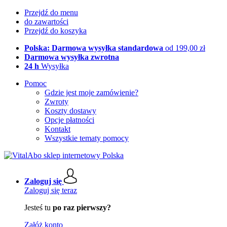
Przejdź do menu
do zawartości
Przejdź do koszyka
Polska: Darmowa wysyłka standardowa
od 199,00 zł
Darmowa wysyłka zwrotna
24 h
Wysyłka
Pomoc
Gdzie jest moje zamówienie?
Zwroty
Koszty dostawy
Opcje płatności
Kontakt
Wszystkie tematy pomocy
Zaloguj się
Zaloguj się teraz
Jesteś tu
po raz pierwszy?
Załóż konto