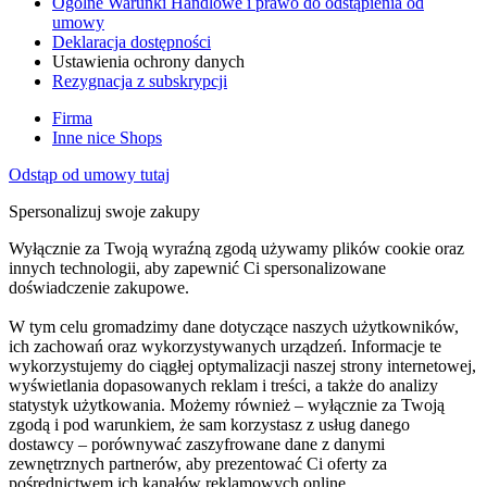
Ogólne Warunki Handlowe i prawo do odstąpienia od
umowy
Deklaracja dostępności
Ustawienia ochrony danych
Rezygnacja z subskrypcji
Firma
Inne nice Shops
Odstąp od umowy tutaj
Spersonalizuj swoje zakupy
Wyłącznie za Twoją wyraźną zgodą używamy plików cookie oraz
innych technologii, aby zapewnić Ci spersonalizowane
doświadczenie zakupowe.
W tym celu gromadzimy dane dotyczące naszych użytkowników,
ich zachowań oraz wykorzystywanych urządzeń. Informacje te
wykorzystujemy do ciągłej optymalizacji naszej strony internetowej,
wyświetlania dopasowanych reklam i treści, a także do analizy
statystyk użytkowania. Możemy również – wyłącznie za Twoją
zgodą i pod warunkiem, że sam korzystasz z usług danego
dostawcy – porównywać zaszyfrowane dane z danymi
zewnętrznych partnerów, aby prezentować Ci oferty za
pośrednictwem ich kanałów reklamowych online.