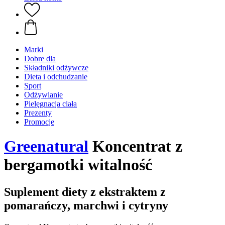
Marki
Dobre dla
Składniki odżywcze
Dieta i odchudzanie
Sport
Odżywianie
Pielęgnacja ciała
Prezenty
Promocje
Greenatural
Koncentrat z
bergamotki witalność
Suplement diety z ekstraktem z
pomarańczy, marchwi i cytryny