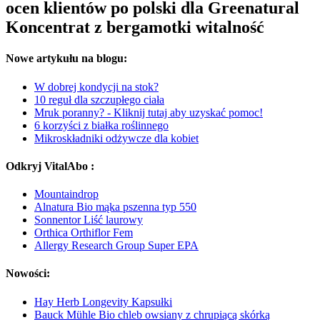
ocen klientów po polski dla Greenatural
Koncentrat z bergamotki witalność
Nowe artykułu na blogu:
W dobrej kondycji na stok?
10 reguł dla szczupłego ciała
Mruk poranny? - Kliknij tutaj aby uzyskać pomoc!
6 korzyści z białka roślinnego
Mikroskładniki odżywcze dla kobiet
Odkryj VitalAbo :
Mountaindrop
Alnatura Bio mąka pszenna typ 550
Sonnentor Liść laurowy
Orthica Orthiflor Fem
Allergy Research Group Super EPA
Nowości:
Hay Herb Longevity Kapsułki
Bauck Mühle Bio chleb owsiany z chrupiącą skórką