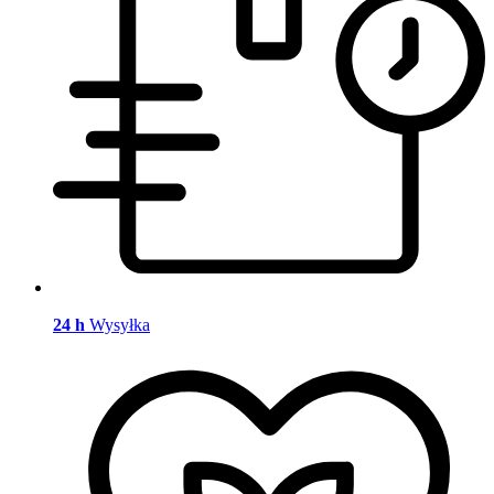
24 h
Wysyłka