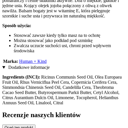
pomarańczy i cenne składniki aktywne. Dba o miękkie, gładkie i
jędrne usta. Kojący olejek jojoba połączony z oliwą z oliwek
nawilża. Balsam bogaty jest w witaminę E, która pielęgnuje
szorstkie i suche usta i przywraca im naturalną miękkość.
Sposób użycia:
Stosować zawsze kiedy tylko masz na to ochotę
Można stosować jako podkład pod szminkę
Zwalcza uczucie suchości ust, chroni przed wpływem
środowiska
Marka:
Human + Kind
Dodatkowe informacje
Ingredients (INCI):
Ricinus Communis Seed Oil, Olea Europaea
Fruit Oil, Rhus Verniciflua Peel Cera, Copernicia Cerifera Cera,
Simmondsia Chinensis Seed Oil, Candelilla Cera, Theobroma
Cacao Seed Butter, Butyrospermum Parkii Butter, Cetyl Alcohol,
Citrus Aurantium Dulcis Oil, Limonene, Tocopherol, Helianthus
Annuus Seed Oil, Linalool, Citral
Recenzje naszych klientów
Oceń ten produkt