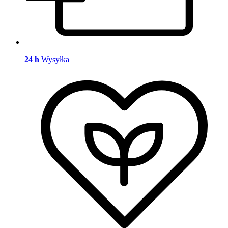
24 h
Wysyłka