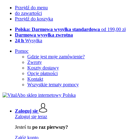
Przejdź do menu
do zawartości
Przejdź do koszyka
Polska: Darmowa wysyłka standardowa
od 199,00 zł
Darmowa wysyłka zwrotna
24 h
Wysyłka
Pomoc
Gdzie jest moje zamówienie?
Zwroty
Koszty dostawy
Opcje płatności
Kontakt
Wszystkie tematy pomocy
Zaloguj się
Zaloguj się teraz
Jesteś tu
po raz pierwszy?
Załóż konto