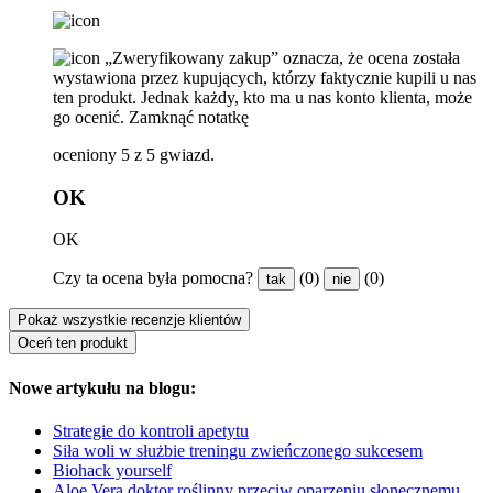
„Zweryfikowany zakup” oznacza, że ​​ocena została
wystawiona przez kupujących, którzy faktycznie kupili u nas
ten produkt. Jednak każdy, kto ma u nas konto klienta, może
go ocenić.
Zamknąć notatkę
oceniony 5 z 5 gwiazd.
OK
OK
Czy ta ocena była pomocna?
(0)
(0)
tak
nie
Pokaż wszystkie recenzje klientów
Oceń ten produkt
Nowe artykułu na blogu:
Strategie do kontroli apetytu
Siła woli w służbie treningu zwieńczonego sukcesem
Biohack yourself
Aloe Vera doktor roślinny przeciw oparzeniu słonecznemu