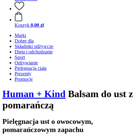
Koszyk
0,00 zł
Marki
Dobre dla
Składniki odżywcze
Dieta i odchudzanie
Sport
Odżywianie
Pielęgnacja ciała
Prezenty
Promocje
Human + Kind
Balsam do ust z
pomarańczą
Pielęgnacja ust o owocowym,
pomarańczowym zapachu