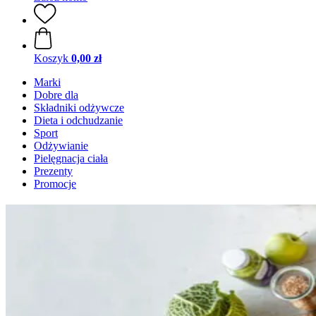
Koszyk
0,00 zł
Marki
Dobre dla
Składniki odżywcze
Dieta i odchudzanie
Sport
Odżywianie
Pielęgnacja ciała
Prezenty
Promocje