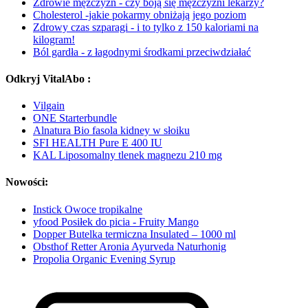
Zdrowie mężczyzn - czy boją się mężczyźni lekarzy?
Cholesterol -jakie pokarmy obniżają jego poziom
Zdrowy czas szparagi - i to tylko z 150 kaloriami na
kilogram!
Ból gardła - z łagodnymi środkami przeciwdziałać
Odkryj VitalAbo :
Vilgain
ONE Starterbundle
Alnatura Bio fasola kidney w słoiku
SFI HEALTH Pure E 400 IU
KAL Liposomalny tlenek magnezu 210 mg
Nowości:
Instick Owoce tropikalne
yfood Posiłek do picia - Fruity Mango
Dopper Butelka termiczna Insulated – 1000 ml
Obsthof Retter Aronia Ayurveda Naturhonig
Propolia Organic Evening Syrup