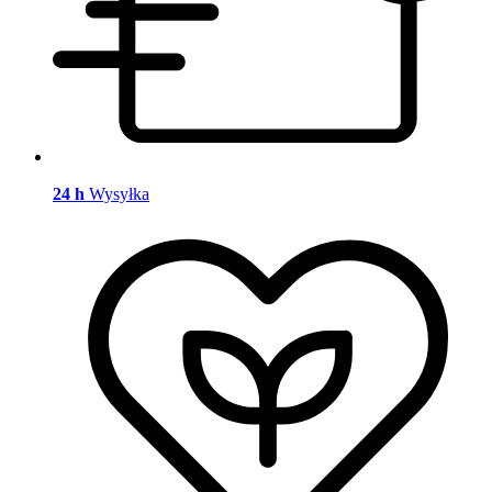
24 h
Wysyłka