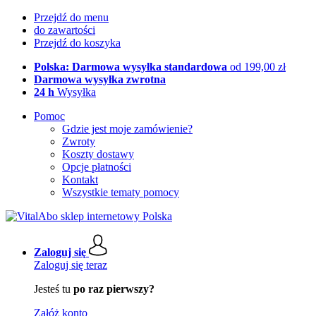
Przejdź do menu
do zawartości
Przejdź do koszyka
Polska: Darmowa wysyłka standardowa
od 199,00 zł
Darmowa wysyłka zwrotna
24 h
Wysyłka
Pomoc
Gdzie jest moje zamówienie?
Zwroty
Koszty dostawy
Opcje płatności
Kontakt
Wszystkie tematy pomocy
Zaloguj się
Zaloguj się teraz
Jesteś tu
po raz pierwszy?
Załóż konto