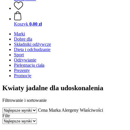
Koszyk
0,00 zł
Marki
Dobre dla
Składniki odżywcze
Dieta i odchudzanie
Sport
Odżywianie
Pielęgnacja ciała
Prezenty
Promocje
Kwiaty jadalne dla udoskonalenia
Filtrowanie i sortowanie
Cena
Marka
Alergeny
Właściwości
Filtr