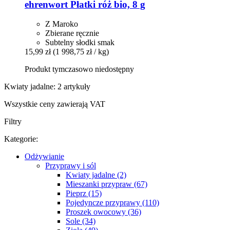
ehrenwort
Płatki róż bio, 8 g
Z Maroko
Zbierane ręcznie
Subtelny słodki smak
15,99 zł
(1 998,75 zł / kg)
Produkt tymczasowo niedostępny
Kwiaty jadalne: 2 artykuły
Wszystkie ceny zawierają VAT
Filtry
Kategorie:
Odżywianie
Przyprawy i sól
Kwiaty jadalne (2)
Mieszanki przypraw (67)
Pieprz (15)
Pojedyncze przyprawy (110)
Proszek owocowy (36)
Sole (34)