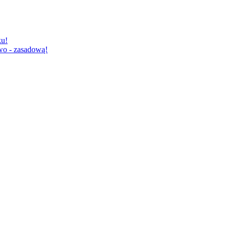
u!
o - zasadową!