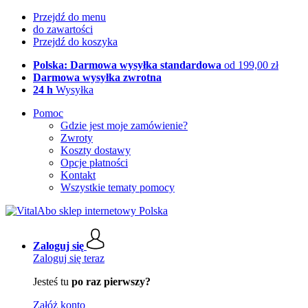
Przejdź do menu
do zawartości
Przejdź do koszyka
Polska: Darmowa wysyłka standardowa
od 199,00 zł
Darmowa wysyłka zwrotna
24 h
Wysyłka
Pomoc
Gdzie jest moje zamówienie?
Zwroty
Koszty dostawy
Opcje płatności
Kontakt
Wszystkie tematy pomocy
Zaloguj się
Zaloguj się teraz
Jesteś tu
po raz pierwszy?
Załóż konto