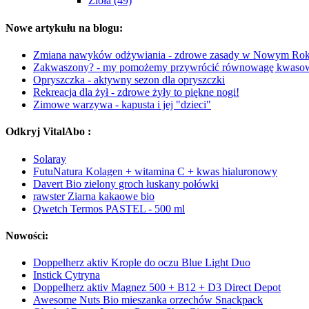
Zioła (49)
Nowe artykułu na blogu:
Zmiana nawyków odżywiania - zdrowe zasady w Nowym Rok
Zakwaszony? - my pomożemy przywrócić równowagę kwasow
Opryszczka - aktywny sezon dla opryszczki
Rekreacja dla żył - zdrowe żyły to piękne nogi!
Zimowe warzywa - kapusta i jej "dzieci"
Odkryj VitalAbo :
Solaray
FutuNatura Kolagen + witamina C + kwas hialuronowy
Davert Bio zielony groch łuskany połówki
rawster Ziarna kakaowe bio
Qwetch Termos PASTEL - 500 ml
Nowości:
Doppelherz aktiv Krople do oczu Blue Light Duo
Instick Cytryna
Doppelherz aktiv Magnez 500 + B12 + D3 Direct Depot
Awesome Nuts Bio mieszanka orzechów Snackpack