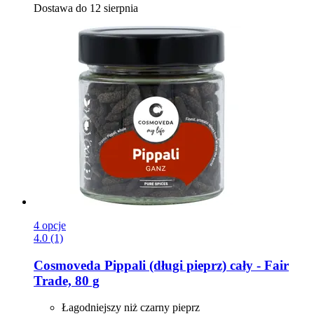
Dostawa do 12 sierpnia
4 opcje
4.0 (1)
Cosmoveda
Pippali (długi pieprz) cały -​ Fair
Trade, 80 g
Łagodniejszy niż czarny pieprz