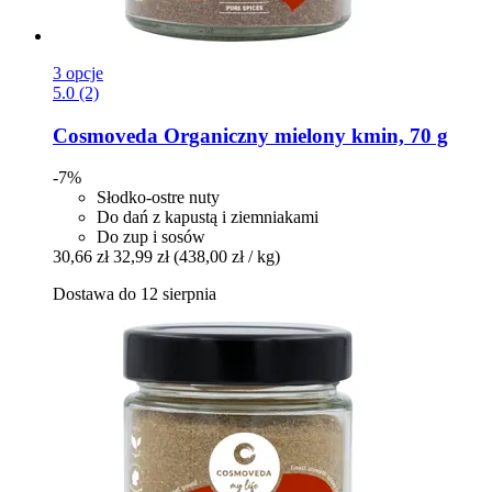
3 opcje
5.0 (2)
Cosmoveda
Organiczny mielony kmin, 70 g
-7%
Słodko-ostre nuty
Do dań z kapustą i ziemniakami
Do zup i sosów
30,66 zł
32,99 zł
(438,00 zł / kg)
Dostawa do 12 sierpnia