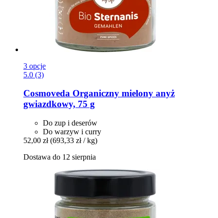
3 opcje
5.0 (3)
Cosmoveda
Organiczny mielony anyż
gwiazdkowy, 75 g
Do zup i deserów
Do warzyw i curry
52,00 zł
(693,33 zł / kg)
Dostawa do 12 sierpnia