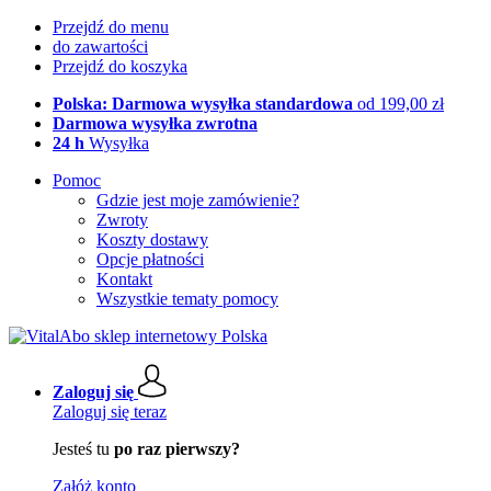
Przejdź do menu
do zawartości
Przejdź do koszyka
Polska: Darmowa wysyłka standardowa
od 199,00 zł
Darmowa wysyłka zwrotna
24 h
Wysyłka
Pomoc
Gdzie jest moje zamówienie?
Zwroty
Koszty dostawy
Opcje płatności
Kontakt
Wszystkie tematy pomocy
Zaloguj się
Zaloguj się teraz
Jesteś tu
po raz pierwszy?
Załóż konto