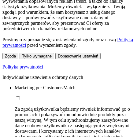
wyświetlania dopasowanych reklam i treści, a także do analizy
statystyk użytkowania. Możemy również – wyłącznie za Twoją
zgodą i pod warunkiem, że sam korzystasz z usług danego
dostawcy – porównywać zaszyfrowane dane z danymi
zewnętrznych partnerów, aby prezentować Ci oferty za
pośrednictwem ich kanałów reklamowych online.
Prosimy o zapoznanie się z ustawieniami zgody oraz naszą
Polityką
prywatności
przed wyrażeniem zgody.
Zgoda
Tylko wymagane
Dopasowanie ustawień
Polityka prywatności
Indywidualne ustawienia ochrony danych
Marketing per Customer-Match
Za zgodą użytkownika będziemy również informować go o
promocjach i pokazywać mu odpowiednie produkty poza
naszą witryną. W tym celu synchronizujemy zaszyfrowane
dane osobowe użytkownika z następującymi zewnętrznymi
dostawcami i korzystamy z ich internetowych kanałów
reklamowych, jeśli użytkownik korzysta już z ich usług: