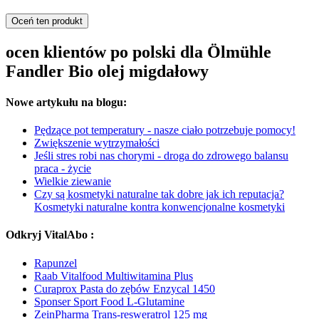
Oceń ten produkt
ocen klientów po polski dla Ölmühle
Fandler Bio olej migdałowy
Nowe artykułu na blogu:
Pędzące pot temperatury - nasze ciało potrzebuje pomocy!
Zwiększenie wytrzymałości
Jeśli stres robi nas chorymi - droga do zdrowego balansu
praca - życie
Wielkie ziewanie
Czy są kosmetyki naturalne tak dobre jak ich reputacja?
Kosmetyki naturalne kontra konwencjonalne kosmetyki
Odkryj VitalAbo :
Rapunzel
Raab Vitalfood Multiwitamina Plus
Curaprox Pasta do zębów Enzycal 1450
Sponser Sport Food L-Glutamine
ZeinPharma Trans-resweratrol 125 mg