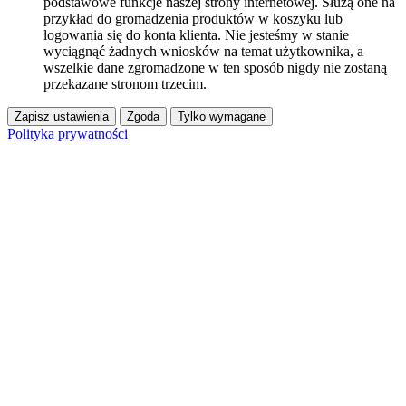
podstawowe funkcje naszej strony internetowej. Służą one na
przykład do gromadzenia produktów w koszyku lub
logowania się do konta klienta. Nie jesteśmy w stanie
wyciągnąć żadnych wniosków na temat użytkownika, a
wszelkie dane zgromadzone w ten sposób nigdy nie zostaną
przekazane stronom trzecim.
Zapisz ustawienia
Zgoda
Tylko wymagane
Polityka prywatności