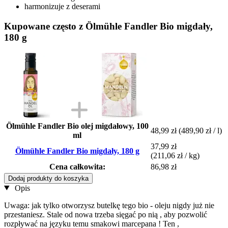
harmonizuje z deserami
Kupowane często z Ölmühle Fandler Bio migdały,
180 g
Ölmühle Fandler Bio olej migdałowy, 100
48,99 zł
(489,90 zł / l)
ml
37,99 zł
Ölmühle Fandler Bio migdały, 180 g
(211,06 zł / kg)
Cena całkowita:
86,98 zł
Dodaj produkty do koszyka
Opis
Uwaga: jak tylko otworzysz butelkę tego bio - oleju nigdy już nie
przestaniesz. Stale od nowa trzeba sięgać po nią , aby pozwolić
rozpływać na języku temu smakowi marcepana ! Ten ,