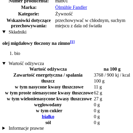
Numer producenta:
mab01
Marka:
Ölmühle Fandler
Kategorie:
Żywność
Wskazówki dotyczące
przechowywać w chłodnym, suchym
przechowywania:
miejscu z dala od światła
Składniki
[1]
olej migdałowy tłoczony na zimno
bio
Wartość odżywcza
Wartość odżywcza
na 100 g
Zawartość energetyczna / spalania
3768 / 900 kj / kcal
tłuszcz
100 g
w tym nasycone kwasy tłuszczowe
11 g
w tym proste nienasycone kwasy tłuszczowe
62 g
w tym wielonienasycone kwasy tłuszczowe
27 g
węglowodany
0 g
w tym cukier
0 g
białko
0 g
sól
0 g
Informacje prawne