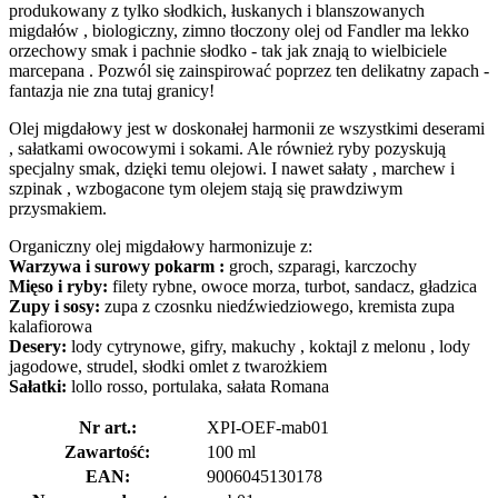
produkowany z tylko słodkich, łuskanych i blanszowanych
migdałów , biologiczny, zimno tłoczony olej od Fandler ma lekko
orzechowy smak i pachnie słodko - tak jak znają to wielbiciele
marcepana . Pozwól się zainspirować poprzez ten delikatny zapach -
fantazja nie zna tutaj granicy!
Olej migdałowy jest w doskonałej harmonii ze wszystkimi deserami
, sałatkami owocowymi i sokami. Ale również ryby pozyskują
specjalny smak, dzięki temu olejowi. I nawet sałaty , marchew i
szpinak , wzbogacone tym olejem stają się prawdziwym
przysmakiem.
Organiczny olej migdałowy harmonizuje z:
Warzywa i surowy pokarm :
groch, szparagi, karczochy
Mięso i ryby:
filety rybne, owoce morza, turbot, sandacz, gładzica
Zupy i sosy:
zupa z czosnku niedźwiedziowego, kremista zupa
kalafiorowa
Desery:
lody cytrynowe, gifry, makuchy , koktajl z melonu , lody
jagodowe, strudel, słodki omlet z twarożkiem
Sałatki:
lollo rosso, portulaka, sałata Romana
Nr art.:
XPI-OEF-mab01
Zawartość:
100 ml
EAN:
9006045130178