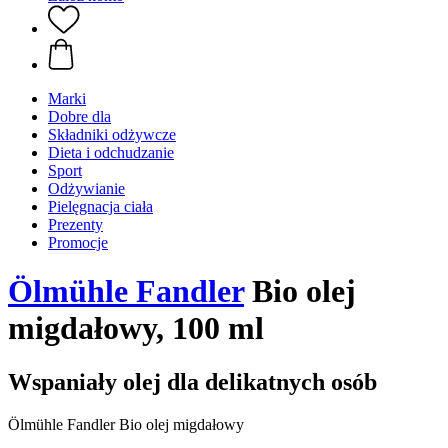
Marki
Dobre dla
Składniki odżywcze
Dieta i odchudzanie
Sport
Odżywianie
Pielęgnacja ciała
Prezenty
Promocje
Ölmühle Fandler
Bio olej
migdałowy, 100 ml
Wspaniały olej dla delikatnych osób
Ölmühle Fandler Bio olej migdałowy