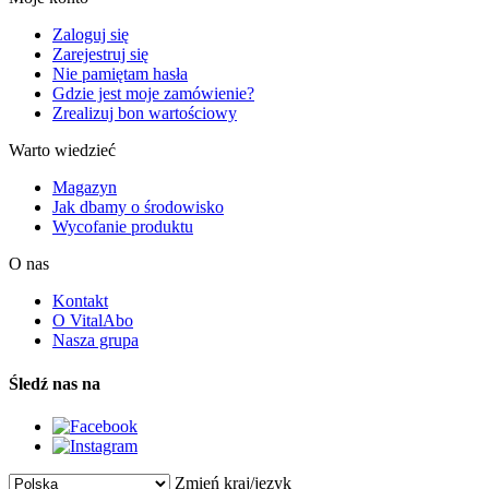
Zaloguj się
Zarejestruj się
Nie pamiętam hasła
Gdzie jest moje zamówienie?
Zrealizuj bon wartościowy
Warto wiedzieć
Magazyn
Jak dbamy o środowisko
Wycofanie produktu
O nas
Kontakt
O VitalAbo
Nasza grupa
Śledź nas na
Zmień kraj/język