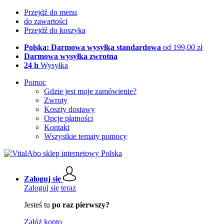
Przejdź do menu
do zawartości
Przejdź do koszyka
Polska: Darmowa wysyłka standardowa
od 199,00 zł
Darmowa wysyłka zwrotna
24 h
Wysyłka
Pomoc
Gdzie jest moje zamówienie?
Zwroty
Koszty dostawy
Opcje płatności
Kontakt
Wszystkie tematy pomocy
Zaloguj się
Zaloguj się teraz
Jesteś tu
po raz pierwszy?
Załóż konto