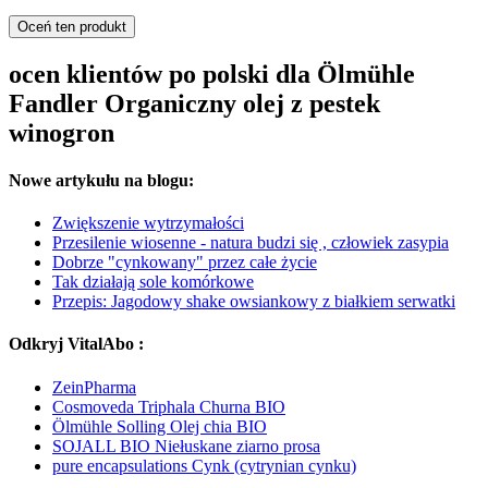
Oceń ten produkt
ocen klientów po polski dla Ölmühle
Fandler Organiczny olej z pestek
winogron
Nowe artykułu na blogu:
Zwiększenie wytrzymałości
Przesilenie wiosenne - natura budzi się , człowiek zasypia
Dobrze "cynkowany" przez całe życie
Tak działają sole komórkowe
Przepis: Jagodowy shake owsiankowy z białkiem serwatki
Odkryj VitalAbo :
ZeinPharma
Cosmoveda Triphala Churna BIO
Ölmühle Solling Olej chia BIO
SOJALL BIO Niełuskane ziarno prosa
pure encapsulations Cynk (cytrynian cynku)