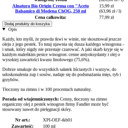
Alnatura Bio Origin Crema con "Aceto
15,99 zł
Balsamico di Modena ChOG, 250 ml
(63,96 zł / l)
Cena całkowita:
77,99 zł
Dodaj produkty do koszyka
Opis
Każdy, kto myśli, że prawda tkwi w winie, nie skosztował jeszcze
oleju z jego pestek. To tutaj ujawnia się dusza każdego winogrona -
i smak, który nigdy nie przestaje czarować. A jaki skarb kryje się w
każdym maleńkim pestce winogron: cenne antyoksydanty i olej o
wysokiej zawartości kwasu linolowego (75,6%).
Dobrze smakuje do wszystkich sałatek liściastych i warzyw, do
udoskonalenia zup i sosów, nadaje się do podsmażania mięs, ryb i
grzybów.
Tłoczony na zimno i w 100 procentach naturalny.
Porada od wtajemniczonych:
Cenny, tłoczony na zimno
organiczny olej z pestek winogron firmy Fandler może być
stosowany nawet do pielęgnacji skóry.
Nr art.:
XPI-OEF-tkb01
Zawartość:
100 ml