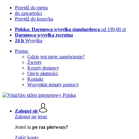
Przejdź do menu
do zawartości
Przejdź do koszyka
Polska: Darmowa wysyłka standardowa
od 199,00 zł
Darmowa wysyłka zwrotna
24 h
Wysyłka
Pomoc
Gdzie jest moje zamówienie?
Zwroty
Koszty dostawy
Opcje płatności
Kontakt
Wszystkie tematy pomocy
Zaloguj się
Zaloguj się teraz
Jesteś tu
po raz pierwszy?
Załóż konto