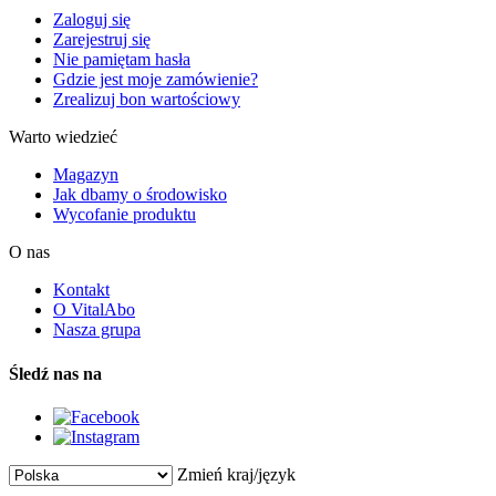
Zaloguj się
Zarejestruj się
Nie pamiętam hasła
Gdzie jest moje zamówienie?
Zrealizuj bon wartościowy
Warto wiedzieć
Magazyn
Jak dbamy o środowisko
Wycofanie produktu
O nas
Kontakt
O VitalAbo
Nasza grupa
Śledź nas na
Zmień kraj/język