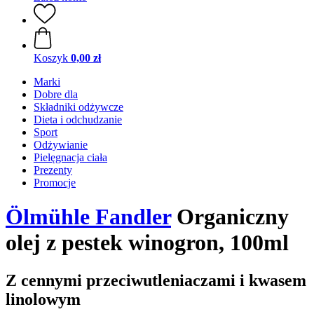
Koszyk
0,00 zł
Marki
Dobre dla
Składniki odżywcze
Dieta i odchudzanie
Sport
Odżywianie
Pielęgnacja ciała
Prezenty
Promocje
Ölmühle Fandler
Organiczny
olej z pestek winogron, 100ml
Z cennymi przeciwutleniaczami i kwasem
linolowym