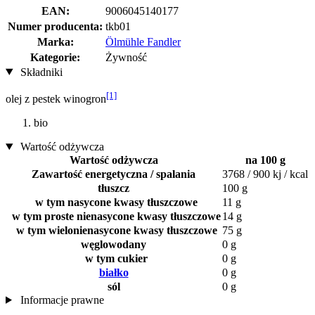
EAN:
9006045140177
Numer producenta:
tkb01
Marka:
Ölmühle Fandler
Kategorie:
Żywność
Składniki
[1]
olej z pestek winogron
bio
Wartość odżywcza
Wartość odżywcza
na 100 g
Zawartość energetyczna / spalania
3768 / 900 kj / kcal
tłuszcz
100 g
w tym nasycone kwasy tłuszczowe
11 g
w tym proste nienasycone kwasy tłuszczowe
14 g
w tym wielonienasycone kwasy tłuszczowe
75 g
węglowodany
0 g
w tym cukier
0 g
białko
0 g
sól
0 g
Informacje prawne