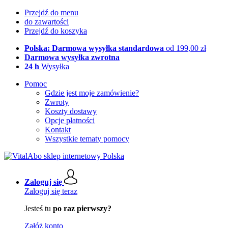
Przejdź do menu
do zawartości
Przejdź do koszyka
Polska: Darmowa wysyłka standardowa
od 199,00 zł
Darmowa wysyłka zwrotna
24 h
Wysyłka
Pomoc
Gdzie jest moje zamówienie?
Zwroty
Koszty dostawy
Opcje płatności
Kontakt
Wszystkie tematy pomocy
Zaloguj się
Zaloguj się teraz
Jesteś tu
po raz pierwszy?
Załóż konto