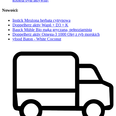
kobieta była aktywną!
Nowości:
Instick Mrożona herbata cytrynowa
Doppelherz aktiv Wapń + D3 + K
Bauck Mühle Bio mąka gryczana, pełnoziarnista
Doppelherz aktiv Omega-3 1000 Olej z ryb morskich
yfood Baton - White Coconut