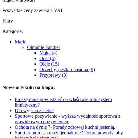
Wszystkie ceny zawierają VAT
Filtry
Kategorie:
Marki
Ölmühle Fandler
Mąka (4)
Ocet (4)
Oleje (15)
Orzechy, pestki i nasiona (9)
Przyprawy (3)
Nowe artykułu na blogu:
Proszę mnie powiedzieć co właściwie robi system
limfatyczny?
Dla wyjścia z siebie
Sportowe pożywienie - wyższa wydajność sportowa z
prawidłowym pożywieniem
Ochota na dynię ?- Porady zdrowej kuchni jesienią.
Sport to mord - a może jednak nie? Dobre powody, aby