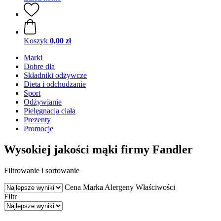
Koszyk
0,00 zł
Marki
Dobre dla
Składniki odżywcze
Dieta i odchudzanie
Sport
Odżywianie
Pielęgnacja ciała
Prezenty
Promocje
Wysokiej jakości mąki firmy Fandler
Filtrowanie i sortowanie
Cena
Marka
Alergeny
Właściwości
Filtr