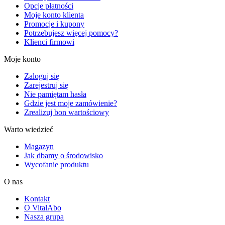
Opcje płatności
Moje konto klienta
Promocje i kupony
Potrzebujesz więcej pomocy?
Klienci firmowi
Moje konto
Zaloguj się
Zarejestruj się
Nie pamiętam hasła
Gdzie jest moje zamówienie?
Zrealizuj bon wartościowy
Warto wiedzieć
Magazyn
Jak dbamy o środowisko
Wycofanie produktu
O nas
Kontakt
O VitalAbo
Nasza grupa