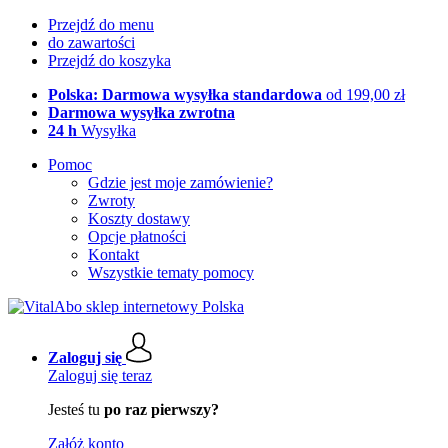
Przejdź do menu
do zawartości
Przejdź do koszyka
Polska: Darmowa wysyłka standardowa
od 199,00 zł
Darmowa wysyłka zwrotna
24 h
Wysyłka
Pomoc
Gdzie jest moje zamówienie?
Zwroty
Koszty dostawy
Opcje płatności
Kontakt
Wszystkie tematy pomocy
Zaloguj się
Zaloguj się teraz
Jesteś tu
po raz pierwszy?
Załóż konto