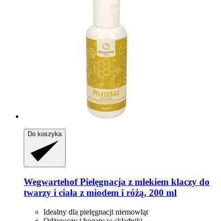
Do koszyka
Wegwartehof
Pielęgnacja z mlekiem klaczy do
twarzy i ciała z miodem i różą, 200 ml
Idealny dla pielęgnacji niemowląt
Odżywczy i bogaty w składniki