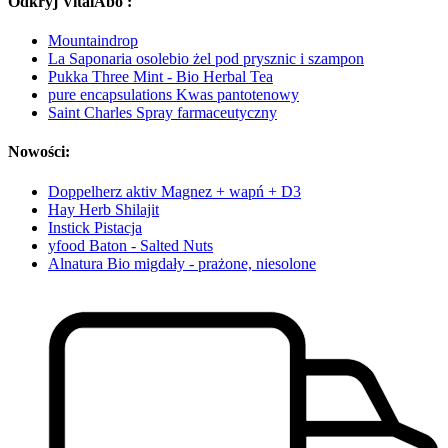
Odkryj VitalAbo :
Mountaindrop
La Saponaria osolebio żel pod prysznic i szampon
Pukka Three Mint - Bio Herbal Tea
pure encapsulations Kwas pantotenowy
Saint Charles Spray farmaceutyczny
Nowości:
Doppelherz aktiv Magnez + wapń + D3
Hay Herb Shilajit
Instick Pistacja
yfood Baton - Salted Nuts
Alnatura Bio migdały - prażone, niesolone