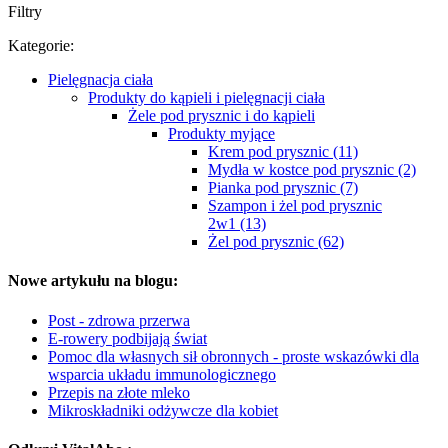
Filtry
Kategorie:
Pielęgnacja ciała
Produkty do kąpieli i pielęgnacji ciała
Żele pod prysznic i do kąpieli
Produkty myjące
Krem pod prysznic (11)
Mydła w kostce pod prysznic (2)
Pianka pod prysznic (7)
Szampon i żel pod prysznic
2w1 (13)
Żel pod prysznic (62)
Nowe artykułu na blogu:
Post - zdrowa przerwa
E-rowery podbijają świat
Pomoc dla własnych sił obronnych - proste wskazówki dla
wsparcia układu immunologicznego
Przepis na złote mleko
Mikroskładniki odżywcze dla kobiet