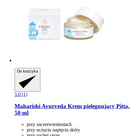
Do koszyka
5.0 (1)
Maharishi Ayurveda
Krem pielęgnujący Pitta,
50 ml
przy zaczerwienieniach
przy uczuciu napięcia skóry
przy suchej cerze