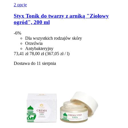
2 opcje
Styx
Tonik do twarzy z arniką "Ziołowy
ogród", 200 ml
-6%
Dla wszystkich rodzajów skóry
Orzeźwia
Antybakteryjny
73,41 zł
78,00 zł
(367,05 zł / l)
Dostawa do 11 sierpnia