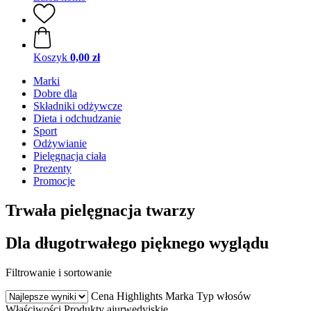
Koszyk
0,00 zł
Marki
Dobre dla
Składniki odżywcze
Dieta i odchudzanie
Sport
Odżywianie
Pielęgnacja ciała
Prezenty
Promocje
Trwała pielęgnacja twarzy
Dla długotrwałego pięknego wyglądu
Filtrowanie i sortowanie
Cena
Highlights
Marka
Typ włosów
Właściwości
Produkty ajurwedyjskie