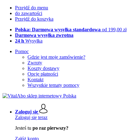
Przejdź do menu
do zawartości
Przejdź do koszyka
Polska: Darmowa wysyłka standardowa
od 199,00 zł
Darmowa wysyłka zwrotna
24 h
Wysyłka
Pomoc
Gdzie jest moje zamówienie?
Zwroty
Koszty dostawy
Opcje płatności
Kontakt
Wszystkie tematy pomocy
Zaloguj się
Zaloguj się teraz
Jesteś tu
po raz pierwszy?
Załóż konto