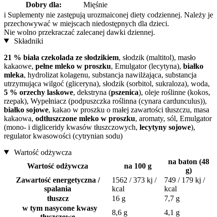
Dobry dla:
Mięśnie
i
Suplementy nie zastępują urozmaiconej diety codziennej. Należy je
przechowywać w miejscach niedostępnych dla dzieci.
Nie wolno przekraczać zalecanej dawki dziennej.
Składniki
21 % biała czekolada ze słodzikiem
, słodzik (maltitol), masło
kakaowe,
pełne mleko w proszku
, Emulgator (lecytyna),
białko
mleka
, hydrolizat kolagenu, substancja nawilżająca, substancja
utrzymująca wilgoć (gliceryna), słodzik (sorbitol, sukraloza), woda,
5 % orzechy laskowe
, dekstryna (
pszenica
), oleje roślinne (kokos,
rzepak), Wypełniacz (podpuszczka roślinna (cynara cardunculus)),
białko sojowe
, kakao w proszku o małej zawartości tłuszczu, masa
kakaowa,
odtłuszczone mleko w proszku
, aromaty, sól, Emulgator
(mono- i digliceridy kwasów tłuszczowych,
lecytyny sojowe
),
regulator kwasowości (cytrynian sodu)
Wartość odżywcza
na baton (48
Wartość odżywcza
na 100 g
g)
Zawartość energetyczna /
1562 / 373 kj /
749 / 179 kj /
spalania
kcal
kcal
tłuszcz
16 g
7,7 g
w tym nasycone kwasy
8,6 g
4,1 g
tłuszczowe