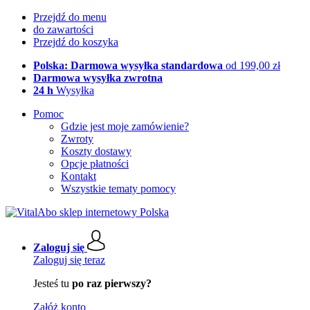
Przejdź do menu
do zawartości
Przejdź do koszyka
Polska: Darmowa wysyłka standardowa
od 199,00 zł
Darmowa wysyłka zwrotna
24 h
Wysyłka
Pomoc
Gdzie jest moje zamówienie?
Zwroty
Koszty dostawy
Opcje płatności
Kontakt
Wszystkie tematy pomocy
Zaloguj się
Zaloguj się teraz
Jesteś tu
po raz pierwszy?
Załóż konto