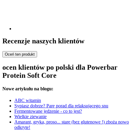
Recenzje naszych klientów
Oceń ten produkt
ocen klientów po polski dla Powerbar
Protein Soft Core
Nowe artykułu na blogu:
ABC witamin
Sypiasz dobrze? Parę porad dla relaksującego snu
Fermentowane jedzenie - co to jest?
Wielkie ziewanie
Amarant, gryka, proso... stare (bez glutenowe !) zboża nowo
odkryte!