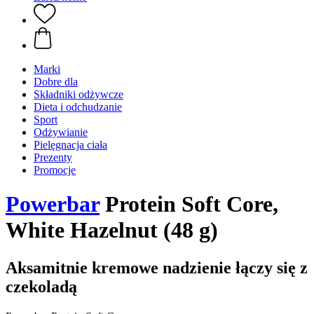
Marki
Dobre dla
Składniki odżywcze
Dieta i odchudzanie
Sport
Odżywianie
Pielęgnacja ciała
Prezenty
Promocje
Powerbar
Protein Soft Core,
White Hazelnut (48 g)
Aksamitnie kremowe nadzienie łączy się z
czekoladą