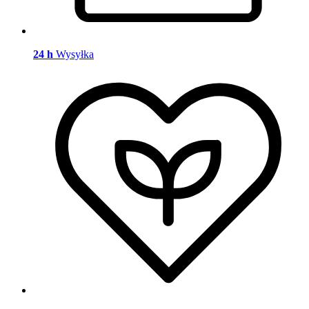
24 h
Wysyłka