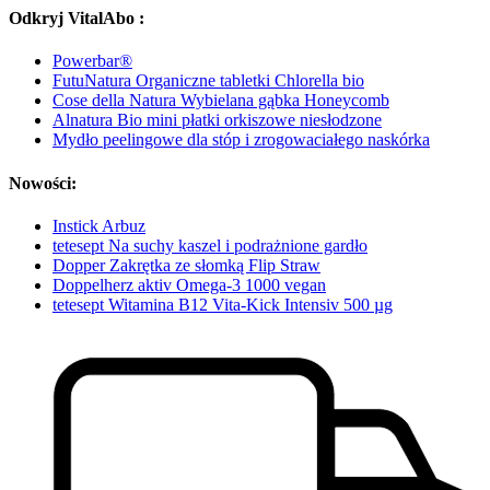
Odkryj VitalAbo :
Powerbar®
FutuNatura Organiczne tabletki Chlorella bio
Cose della Natura Wybielana gąbka Honeycomb
Alnatura Bio mini płatki orkiszowe niesłodzone
Mydło peelingowe dla stóp i zrogowaciałego naskórka
Nowości:
Instick Arbuz
tetesept Na suchy kaszel i podrażnione gardło
Dopper Zakrętka ze słomką Flip Straw
Doppelherz aktiv Omega-3 1000 vegan
tetesept Witamina B12 Vita-Kick Intensiv 500 µg