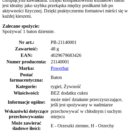
chrupiącymi kawałkami. Dzięki kompaktowemu kształtowi baton
jest idealny jako szybka przekąska między posiłkami lub po
aktywności fizycznej. Dzięki praktycznemu formatowi mieści się w
każdej kieszeni.
Zalecane spożycie:
Spożywać 1 baton dziennie.
Nr art.:
PB-21140001
Zawartość:
48 g
EAN:
4029679683426
Numer producenta:
21140001
Marka:
Powerbar
Postać
Baton
farmaceutyczna:
Kategorie:
rygiel, Żywność
Właściwości:
BEZ dodatku cukru
może mieć działanie przeczyszczające,
Informacje ogólne:
jeśli jest spożywany w nadmiarze
Wskazówki dotyczące
przechowywać w chłodnym i suchym
przechowywania:
miejscu
Może zawierać
E - Orzeszki ziemne, H - Orzechy
śladowe ilości: