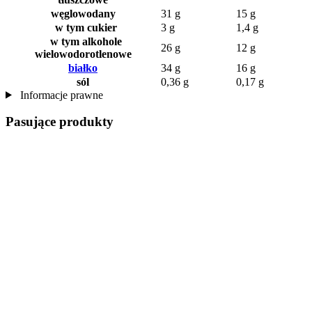
węglowodany
31 g
15 g
w tym cukier
3 g
1,4 g
w tym alkohole
26 g
12 g
wielowodorotlenowe
białko
34 g
16 g
sól
0,36 g
0,17 g
Informacje prawne
Pasujące produkty