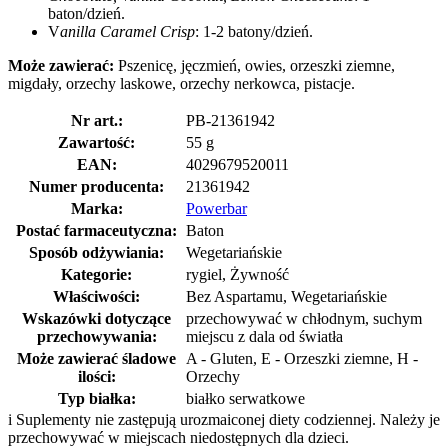
baton/dzień.
V
anilla Caramel Crisp
: 1-2 batony/dzień.
Może zawierać:
Pszenicę, jęczmień, owies, orzeszki ziemne,
migdały, orzechy laskowe, orzechy nerkowca, pistacje.
Nr art.:
PB-21361942
Zawartość:
55 g
EAN:
4029679520011
Numer producenta:
21361942
Marka:
Powerbar
Postać farmaceutyczna:
Baton
Sposób odżywiania:
Wegetariańskie
Kategorie:
rygiel, Żywność
Właściwości:
Bez Aspartamu, Wegetariańskie
Wskazówki dotyczące
przechowywać w chłodnym, suchym
przechowywania:
miejscu z dala od światła
Może zawierać śladowe
A - Gluten, E - Orzeszki ziemne, H -
ilości:
Orzechy
Typ białka:
białko serwatkowe
i
Suplementy nie zastępują urozmaiconej diety codziennej. Należy je
przechowywać w miejscach niedostępnych dla dzieci.