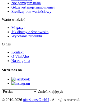
Nie pamiętam hasła
Gdzie jest moje zamówienie?
Zrealizuj bon wartościowy
Warto wiedzieć
Magazyn
Jak dbamy o środowisko
Wycofanie produktu
O nas
Kontakt
O VitalAbo
Nasza grupa
Śledź nas na
Zmień kraj/język
© 2010-2026
niceshops GmbH
- All rights reserved.