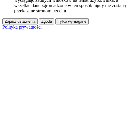
wyciągnąć żadnych wniosków na temat użytkownika, a
wszelkie dane zgromadzone w ten sposób nigdy nie zostaną
przekazane stronom trzecim.
Zapisz ustawienia
Zgoda
Tylko wymagane
Polityka prywatności