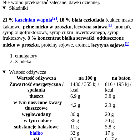
Nie wolno przekraczać zalecanej dawki dziennej.
Składniki
[2]
21 %
kazeinian wapnia
,
18 % biała czekolada
(cukier, masło
[1]
kakaowe,
pełne mleko w proszku
,
lecytyna sojowa
, aromat),
syrop oligofruktozowy, syrop cukru inwertowanego, syrop
fruktozowy,
8 % koncentrat białka serwatki
,
odtłuszczone
[1]
mleko w proszku
, proteiny sojowe, aromat,
lecytyna sojowa
emulgatory
Z mleka
Wartość odżywcza
Wartość odżywcza
na 100 g
na baton
Zawartość energetyczna /
1486 / 355 kj /
816 / 195 kj /
spalania
kcal
kcal
tłuszcz
6,9 g
3,8 g
w tym nasycone kwasy
4,2 g
2,3 g
tłuszczowe
węglowodany
36 g
20 g
w tym cukier
36 g
20 g
substancje balastowe
11 g
5,8 g
białko
32 g
17 g
sól
0,3 g
0,17 g