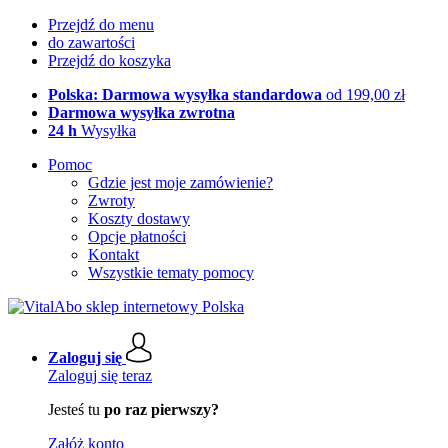
Przejdź do menu
do zawartości
Przejdź do koszyka
Polska: Darmowa wysyłka standardowa
od 199,00 zł
Darmowa wysyłka zwrotna
24 h
Wysyłka
Pomoc
Gdzie jest moje zamówienie?
Zwroty
Koszty dostawy
Opcje płatności
Kontakt
Wszystkie tematy pomocy
Zaloguj się
Zaloguj się teraz
Jesteś tu
po raz pierwszy?
Załóż konto