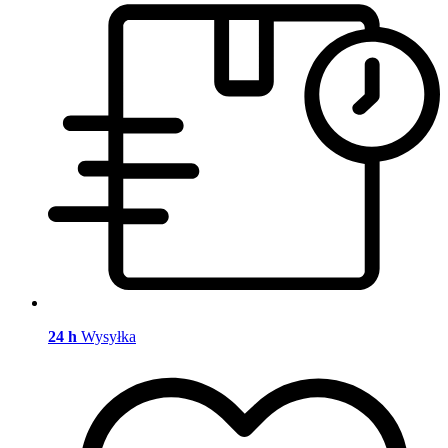
24 h
Wysyłka