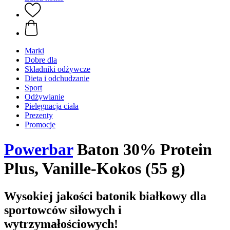
Marki
Dobre dla
Składniki odżywcze
Dieta i odchudzanie
Sport
Odżywianie
Pielęgnacja ciała
Prezenty
Promocje
Powerbar
Baton 30% Protein
Plus, Vanille-Kokos (55 g)
Wysokiej jakości batonik białkowy dla
sportowców siłowych i
wytrzymałościowych!