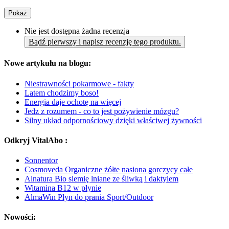
Pokaż
Nie jest dostępna żadna recenzja
Bądź pierwszy i napisz recenzję tego produktu.
Nowe artykułu na blogu:
Niestrawności pokarmowe - fakty
Latem chodzimy boso!
Energia daje ochotę na więcej
Jedz z rozumem - co to jest pożywienie mózgu?
Silny układ odpornościowy dzięki właściwej żywności
Odkryj VitalAbo :
Sonnentor
Cosmoveda Organiczne żółte nasiona gorczycy całe
Alnatura Bio siemię lniane ze śliwką i daktylem
Witamina B12 w płynie
AlmaWin Płyn do prania Sport/Outdoor
Nowości: