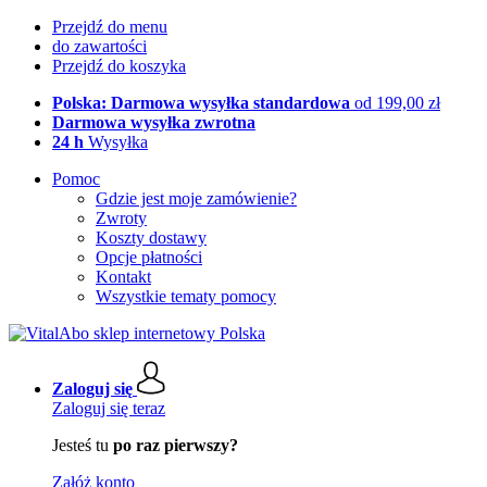
Przejdź do menu
do zawartości
Przejdź do koszyka
Polska: Darmowa wysyłka standardowa
od 199,00 zł
Darmowa wysyłka zwrotna
24 h
Wysyłka
Pomoc
Gdzie jest moje zamówienie?
Zwroty
Koszty dostawy
Opcje płatności
Kontakt
Wszystkie tematy pomocy
Zaloguj się
Zaloguj się teraz
Jesteś tu
po raz pierwszy?
Załóż konto