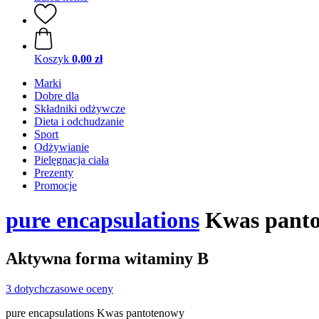
Koszyk
0,00 zł
Marki
Dobre dla
Składniki odżywcze
Dieta i odchudzanie
Sport
Odżywianie
Pielęgnacja ciała
Prezenty
Promocje
pure encapsulations
Kwas pantot
Aktywna forma witaminy B
3 dotychczasowe oceny
pure encapsulations Kwas pantotenowy