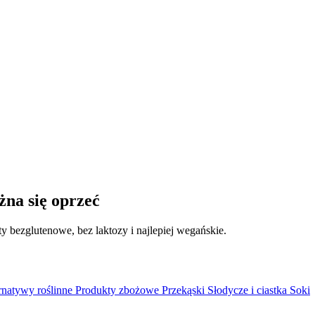
żna się oprzeć
y bezglutenowe, bez laktozy i najlepiej wegańskie.
rnatywy roślinne
Produkty zbożowe
Przekąski
Słodycze i ciastka
Soki