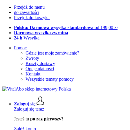
Przejdź do menu
do zawartości
Przejdź do koszyka
Polska: Darmowa wysyłka standardowa
od 199,00 zł
Darmowa wysyłka zwrotna
24 h
Wysyłka
Pomoc
Gdzie jest moje zamówienie?
Zwroty
Koszty dostawy
Opcje płatności
Kontakt
Wszystkie tematy pomocy
Zaloguj się
Zaloguj się teraz
Jesteś tu
po raz pierwszy?
Załóż konto