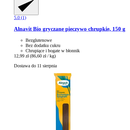
5.0 (1)
Alnavit
Bio gryczane pieczywo chrupkie, 150 g
Bezglutenowe
Bez dodatku cukru
Chrupiące i bogate w błonnik
12,99 zł
(86,60 zł / kg)
Dostawa do 11 sierpnia