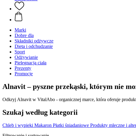
Marki
Dobre dla
Składniki odżywcze
Dieta i odchudzanie
Sport
Odżywianie
Pielęgnacja ciała
Prezenty
Promocje
Alnavit – pyszne przekąski, którym nie mo
Odkryj Alnavit w VitalAbo - organicznej marce, która oferuje produkt
Szukaj według kategorii
Chleb i wypieki
Makaron
Płatki śniadaniowe
Produkty mleczne i alte
Filtrowanie i sortowanie