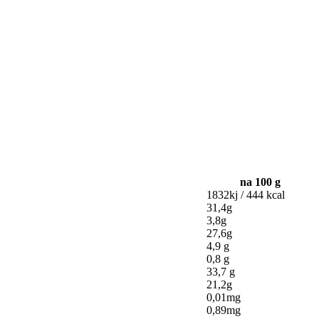
na 100 g
1832kj / 444 kcal
31,4g
3,8g
27,6g
4,9 g
0,8 g
33,7 g
21,2g
0,01mg
0,89mg