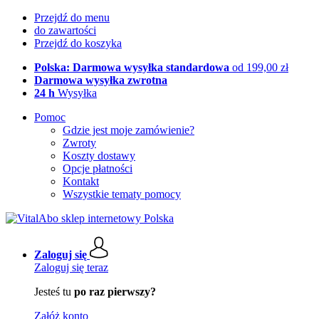
Przejdź do menu
do zawartości
Przejdź do koszyka
Polska: Darmowa wysyłka standardowa
od 199,00 zł
Darmowa wysyłka zwrotna
24 h
Wysyłka
Pomoc
Gdzie jest moje zamówienie?
Zwroty
Koszty dostawy
Opcje płatności
Kontakt
Wszystkie tematy pomocy
Zaloguj się
Zaloguj się teraz
Jesteś tu
po raz pierwszy?
Załóż konto