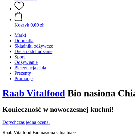
Koszyk
0,00 zł
Marki
Dobre dla
Składniki odżywcze
Dieta i odchudzanie
Sport
Odżywianie
Pielęgnacja ciała
Prezenty
Promocje
Raab Vitalfood
Bio nasiona Chia
Konieczność w nowoczesnej kuchni!
Dotychczas jedna ocena.
Raab Vitalfood Bio nasiona Chia białe