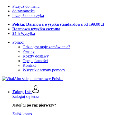
Przejdź do menu
do zawartości
Przejdź do koszyka
Polska: Darmowa wysyłka standardowa
od 199,00 zł
Darmowa wysyłka zwrotna
24 h
Wysyłka
Pomoc
Gdzie jest moje zamówienie?
Zwroty
Koszty dostawy
Opcje płatności
Kontakt
Wszystkie tematy pomocy
Zaloguj się
Zaloguj się teraz
Jesteś tu
po raz pierwszy?
Załóż konto