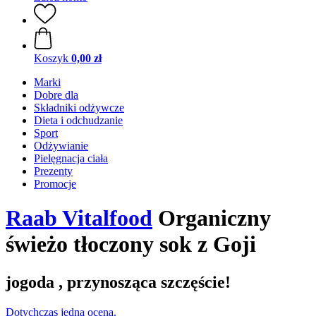
Koszyk
0,00 zł
Marki
Dobre dla
Składniki odżywcze
Dieta i odchudzanie
Sport
Odżywianie
Pielęgnacja ciała
Prezenty
Promocje
Raab Vitalfood
Organiczny
świeżo tłoczony sok z Goji
jogoda , przynosząca szczęście!
Dotychczas jedna ocena.