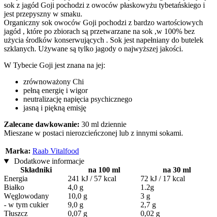
sok z jagód Goji pochodzi z owoców płaskowyżu tybetańskiego i
jest przepyszny w smaku.
Organiczny sok owoców Goji pochodzi z bardzo wartościowych
jagód , które po zbiorach są przetwarzane na sok ,w 100% bez
użycia środków konserwujących . Sok jest napełniany do butelek
szklanych. Używane są tylko jagody o najwyższej jakości.
W Tybecie Goji jest znana na jej:
zrównoważony Chi
pełną energię i wigor
neutralizację napięcia psychicznego
jasną i piękną emisję
Zalecane dawkowanie:
30 ml dziennie
Mieszane w postaci nierozcieńczonej lub z innymi sokami.
Marka:
Raab Vitalfood
Dodatkowe informacje
Składniki
na 100 ml
na 30 ml
Energia
241 kJ / 57 kcal
72 kJ / 17 kcal
Białko
4,0 g
1.2g
Węglowodany
10,0 g
3 g
- w tym cukier
9,0 g
2,7 g
Tłuszcz
0,07 g
0,02 g