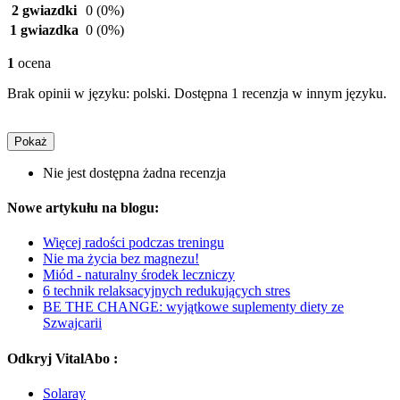
2 gwiazdki
0
(0%)
1 gwiazdka
0
(0%)
1
ocena
Brak opinii w języku: polski. Dostępna 1 recenzja w innym języku.
Pokaż
Nie jest dostępna żadna recenzja
Nowe artykułu na blogu:
Więcej radości podczas treningu
Nie ma życia bez magnezu!
Miód - naturalny środek leczniczy
6 technik relaksacyjnych redukujących stres
BE THE CHANGE: wyjątkowe suplementy diety ze
Szwajcarii
Odkryj VitalAbo :
Solaray