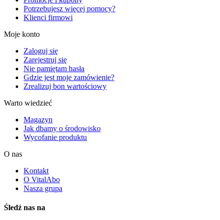
Potrzebujesz więcej pomocy?
Klienci firmowi
Moje konto
Zaloguj się
Zarejestruj się
Nie pamiętam hasła
Gdzie jest moje zamówienie?
Zrealizuj bon wartościowy
Warto wiedzieć
Magazyn
Jak dbamy o środowisko
Wycofanie produktu
O nas
Kontakt
O VitalAbo
Nasza grupa
Śledź nas na