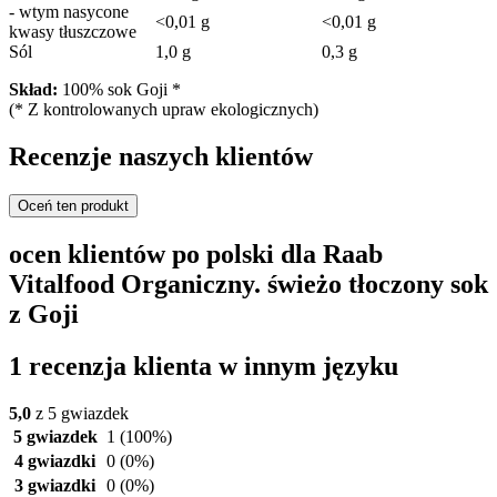
- wtym nasycone
<0,01 g
<0,01 g
kwasy tłuszczowe
Sól
1,0 g
0,3 g
Skład:
100% sok Goji *
(* Z kontrolowanych upraw ekologicznych)
Recenzje naszych klientów
Oceń ten produkt
ocen klientów po polski dla Raab
Vitalfood Organiczny. świeżo tłoczony sok
z Goji
1 recenzja klienta w innym języku
5,0
z 5 gwiazdek
5 gwiazdek
1
(100%)
4 gwiazdki
0
(0%)
3 gwiazdki
0
(0%)