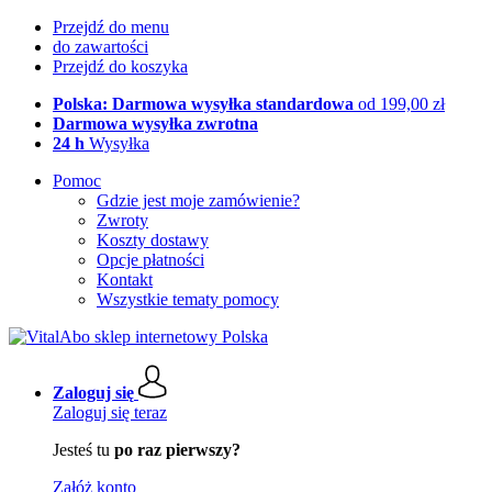
Przejdź do menu
do zawartości
Przejdź do koszyka
Polska: Darmowa wysyłka standardowa
od 199,00 zł
Darmowa wysyłka zwrotna
24 h
Wysyłka
Pomoc
Gdzie jest moje zamówienie?
Zwroty
Koszty dostawy
Opcje płatności
Kontakt
Wszystkie tematy pomocy
Zaloguj się
Zaloguj się teraz
Jesteś tu
po raz pierwszy?
Załóż konto