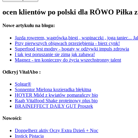
ocen klientów po polski dla RÖWO Piłka z
Nowe artykułu na blogu:
Jazda rowerem, wągrówka,biegi , wspinaczki , joga taniec... Jak
Przy pierwszych objawach przeziębienia - bierz cynk!
Superfood jest modny - bogaty w odżywki impuls zdrowia
I tak jest poruszanie się zimą jak zabawa!
Magnez - ten konieczny do życia wszechstronny talent
Odkryj VitalAbo :
Solgar®
Sonnentor Mielona kozieradka błękitna
HOYER Miód z kwiatów pomarańczy bio
Raab Vitalfood Shake proteinowy plus bio
BRAINEFFECT DAILY GUT Proszek
Nowości:
Doppelherz aktiv Oczy Extra Dzień + Noc
Instick Pistacja