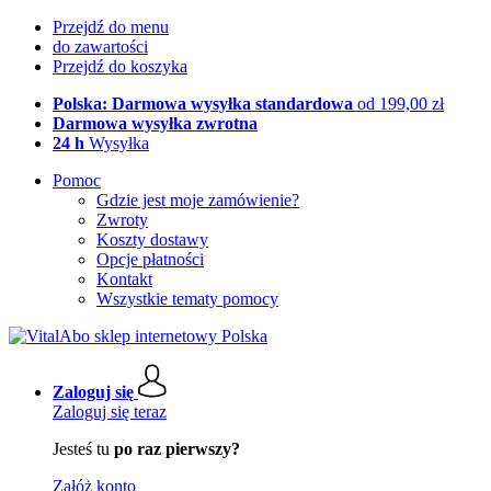
Przejdź do menu
do zawartości
Przejdź do koszyka
Polska: Darmowa wysyłka standardowa
od 199,00 zł
Darmowa wysyłka zwrotna
24 h
Wysyłka
Pomoc
Gdzie jest moje zamówienie?
Zwroty
Koszty dostawy
Opcje płatności
Kontakt
Wszystkie tematy pomocy
Zaloguj się
Zaloguj się teraz
Jesteś tu
po raz pierwszy?
Załóż konto