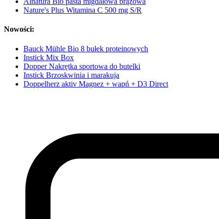
Alnatura Bio pasta migdałowa brązowa
Nature's Plus Witamina C 500 mg S/R
Nowości:
Bauck Mühle Bio 8 bułek proteinowych
Instick Mix Box
Dopper Nakrętka sportowa do butelki
Instick Brzoskwinia i marakuja
Doppelherz aktiv Magnez + wapń + D3 Direct