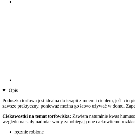
Opis
Poduszka torfowa jest idealna do terapii zimnem i ciepłem, jeśli cie
zawsze praktyczny, ponieważ można go łatwo używać w domu. Zapew
Ciekawostki na temat torfowiska:
Zawiera naturalnie kwas humusow
względu na stały nadmiar wody zapobiegają one całkowitemu rozkłado
ręcznie robione