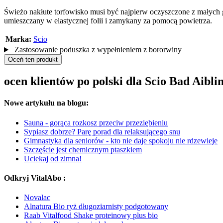
Świeżo nakłute torfowisko musi być najpierw oczyszczone z małych 
umieszczany w elastycznej folii i zamykany za pomocą powietrza.
Marka:
Scio
Zastosowanie poduszka z wypełnieniem z bororwiny
Oceń ten produkt
ocen klientów po polski dla Scio Bad Aibl
Nowe artykułu na blogu:
Sauna - gorąca rozkosz przeciw przeziębieniu
Sypiasz dobrze? Parę porad dla relaksującego snu
Gimnastyka dla seniorów - kto nie daje spokoju nie rdzewieje
Szczęście jest chemicznym ptaszkiem
Uciekaj od zimna!
Odkryj VitalAbo :
Novalac
Alnatura Bio ryż długoziarnisty podgotowany
Raab Vitalfood Shake proteinowy plus bio