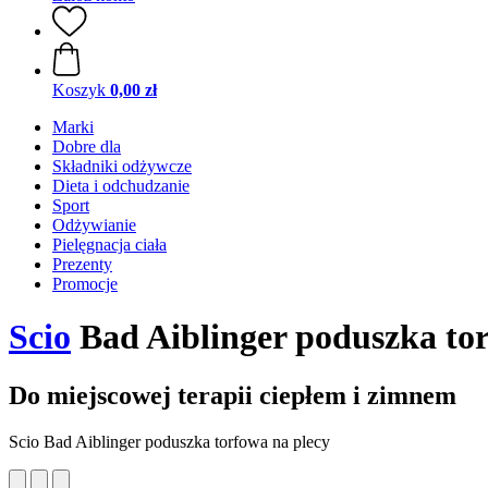
Koszyk
0,00 zł
Marki
Dobre dla
Składniki odżywcze
Dieta i odchudzanie
Sport
Odżywianie
Pielęgnacja ciała
Prezenty
Promocje
Scio
Bad Aiblinger poduszka tor
Do miejscowej terapii ciepłem i zimnem
Scio Bad Aiblinger poduszka torfowa na plecy