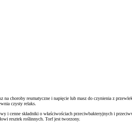
rpisz na choroby reumatyczne i napięcie lub masz do czynienia z przew
nia czysty relaks.
y i cenne składniki o właściwościach przeciwbakteryjnych i przeciww
wi resztek roślinnych. Torf jest tworzony.