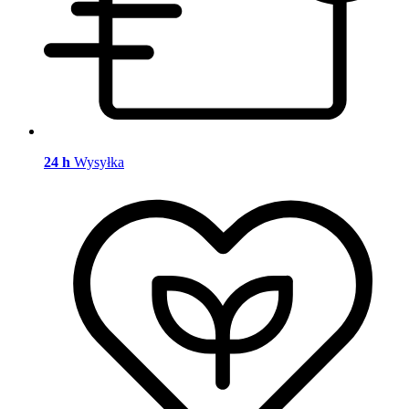
24 h
Wysyłka