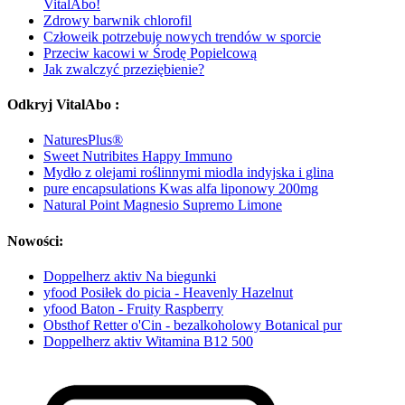
VitalAbo!
Zdrowy barwnik chlorofil
Człoweik potrzebuje nowych trendów w sporcie
Przeciw kacowi w Środę Popielcową
Jak zwalczyć przeziębienie?
Odkryj VitalAbo :
NaturesPlus®
Sweet Nutribites Happy Immuno
Mydło z olejami roślinnymi miodla indyjska i glina
pure encapsulations Kwas alfa liponowy 200mg
Natural Point Magnesio Supremo Limone
Nowości:
Doppelherz aktiv Na biegunki
yfood Posiłek do picia - Heavenly Hazelnut
yfood Baton - Fruity Raspberry
Obsthof Retter o'Cin - bezalkoholowy Botanical pur
Doppelherz aktiv Witamina B12 500