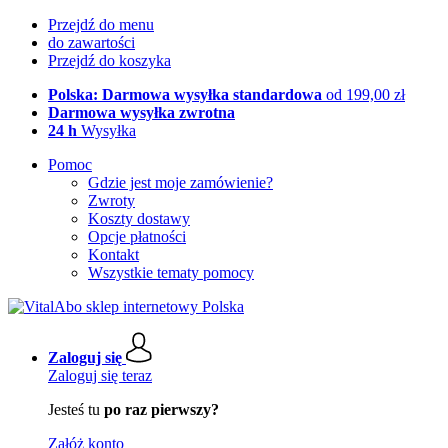
Przejdź do menu
do zawartości
Przejdź do koszyka
Polska: Darmowa wysyłka standardowa
od 199,00 zł
Darmowa wysyłka zwrotna
24 h
Wysyłka
Pomoc
Gdzie jest moje zamówienie?
Zwroty
Koszty dostawy
Opcje płatności
Kontakt
Wszystkie tematy pomocy
Zaloguj się
Zaloguj się teraz
Jesteś tu
po raz pierwszy?
Załóż konto