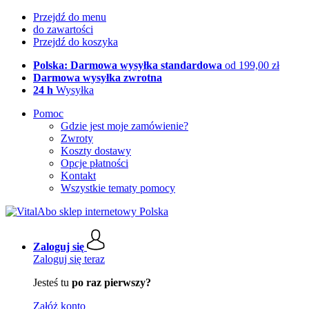
Przejdź do menu
do zawartości
Przejdź do koszyka
Polska: Darmowa wysyłka standardowa
od 199,00 zł
Darmowa wysyłka zwrotna
24 h
Wysyłka
Pomoc
Gdzie jest moje zamówienie?
Zwroty
Koszty dostawy
Opcje płatności
Kontakt
Wszystkie tematy pomocy
Zaloguj się
Zaloguj się teraz
Jesteś tu
po raz pierwszy?
Załóż konto