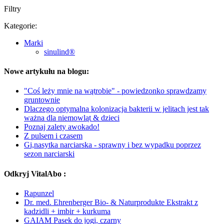
Filtry
Kategorie:
Marki
sinulind®
Nowe artykułu na blogu:
"Coś leży mnie na wątrobie" - powiedzonko sprawdzamy
gruntownie
Dlaczego optymalna kolonizacja bakterii w jelitach jest tak
ważna dla niemowląt & dzieci
Poznaj zalety awokado!
Z pulsem i czasem
Gi,nasytka narciarska - sprawny i bez wypadku poprzez
sezon narciarski
Odkryj VitalAbo :
Rapunzel
Dr. med. Ehrenberger Bio- & Naturprodukte Ekstrakt z
kadzidli + imbir + kurkuma
GAIAM Pasek do jogi, czarny