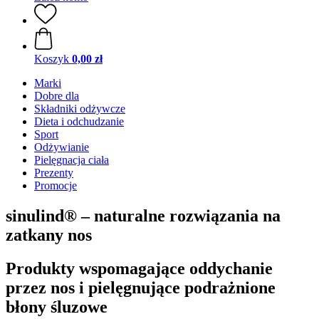
Koszyk
0,00 zł
Marki
Dobre dla
Składniki odżywcze
Dieta i odchudzanie
Sport
Odżywianie
Pielęgnacja ciała
Prezenty
Promocje
sinulind® – naturalne rozwiązania na
zatkany nos
Produkty wspomagające oddychanie
przez nos i pielęgnujące podrażnione
błony śluzowe