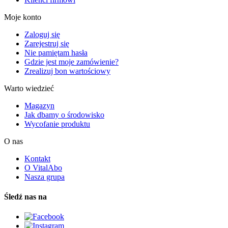
Moje konto
Zaloguj się
Zarejestruj się
Nie pamiętam hasła
Gdzie jest moje zamówienie?
Zrealizuj bon wartościowy
Warto wiedzieć
Magazyn
Jak dbamy o środowisko
Wycofanie produktu
O nas
Kontakt
O VitalAbo
Nasza grupa
Śledź nas na