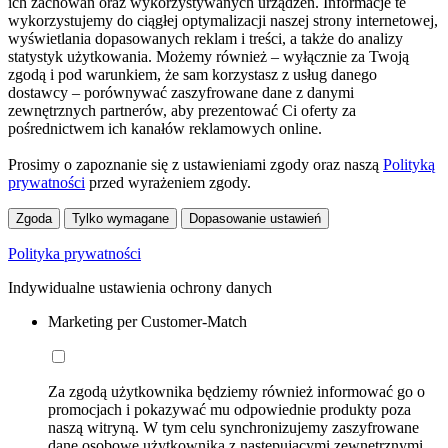
ich zachowań oraz wykorzystywanych urządzeń. Informacje te
wykorzystujemy do ciągłej optymalizacji naszej strony internetowej,
wyświetlania dopasowanych reklam i treści, a także do analizy
statystyk użytkowania. Możemy również – wyłącznie za Twoją
zgodą i pod warunkiem, że sam korzystasz z usług danego
dostawcy – porównywać zaszyfrowane dane z danymi
zewnętrznych partnerów, aby prezentować Ci oferty za
pośrednictwem ich kanałów reklamowych online.
Prosimy o zapoznanie się z ustawieniami zgody oraz naszą
Polityką
prywatności
przed wyrażeniem zgody.
Zgoda
Tylko wymagane
Dopasowanie ustawień
Polityka prywatności
Indywidualne ustawienia ochrony danych
Marketing per Customer-Match
Za zgodą użytkownika będziemy również informować go o
promocjach i pokazywać mu odpowiednie produkty poza
naszą witryną. W tym celu synchronizujemy zaszyfrowane
dane osobowe użytkownika z następującymi zewnętrznymi