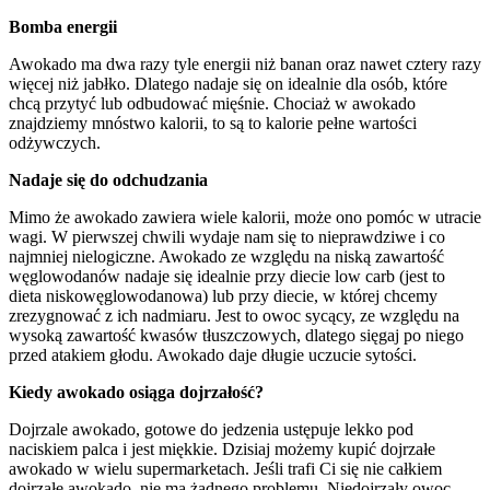
Bomba energii
Awokado ma dwa razy tyle energii niż banan oraz nawet cztery razy
więcej niż jabłko. Dlatego nadaje się on idealnie dla osób, które
chcą przytyć lub odbudować mięśnie. Chociaż w awokado
znajdziemy mnóstwo kalorii, to są to kalorie pełne wartości
odżywczych.
Nadaje się do odchudzania
Mimo że awokado zawiera wiele kalorii, może ono pomóc w utracie
wagi. W pierwszej chwili wydaje nam się to nieprawdziwe i co
najmniej nielogiczne. Awokado ze względu na niską zawartość
węglowodanów nadaje się idealnie przy diecie low carb (jest to
dieta niskowęglowodanowa) lub przy diecie, w której chcemy
zrezygnować z ich nadmiaru. Jest to owoc sycący, ze względu na
wysoką zawartość kwasów tłuszczowych, dlatego sięgaj po niego
przed atakiem głodu. Awokado daje długie uczucie sytości.
Kiedy awokado osiąga dojrzałość?
Dojrzale awokado, gotowe do jedzenia ustępuje lekko pod
naciskiem palca i jest miękkie. Dzisiaj możemy kupić dojrzałe
awokado w wielu supermarketach. Jeśli trafi Ci się nie całkiem
dojrzałe awokado, nie ma żadnego problemu. Niedojrzały owoc