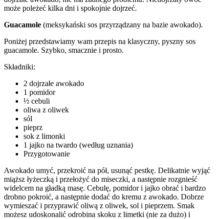
może poleżeć kilka dni i spokojnie dojrzeć.
Guacamole
(meksykański sos przyrządzany na bazie awokado).
Poniżej przedstawiamy wam przepis na klasyczny, pyszny sos
guacamole. Szybko, smacznie i prosto.
Składniki:
2 dojrzałe awokado
1 pomidor
½ cebuli
oliwa z oliwek
sól
pieprz
sok z limonki
1 jajko na twardo (według uznania)
Przygotowanie
Awokado umyć, przekroić na pół, usunąć pestkę. Delikatnie wyjąć
miąższ łyżeczką i przełożyć do miseczki, a następnie rozgnieść
widelcem na gładką masę. Cebulę, pomidor i jajko obrać i bardzo
drobno pokroić, a następnie dodać do kremu z awokado. Dobrze
wymieszać i przyprawić oliwą z oliwek, sol i pieprzem. Smak
możesz udoskonalić odrobina skoku z limetki (nie za dużo) i