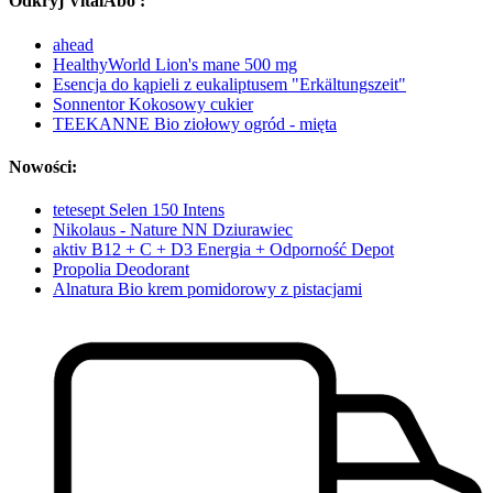
Odkryj VitalAbo :
ahead
HealthyWorld Lion's mane 500 mg
Esencja do kąpieli z eukaliptusem "Erkältungszeit"
Sonnentor Kokosowy cukier
TEEKANNE Bio ziołowy ogród - mięta
Nowości:
tetesept Selen 150 Intens
Nikolaus - Nature NN Dziurawiec
aktiv B12 + C + D3 Energia + Odporność Depot
Propolia Deodorant
Alnatura Bio krem pomidorowy z pistacjami