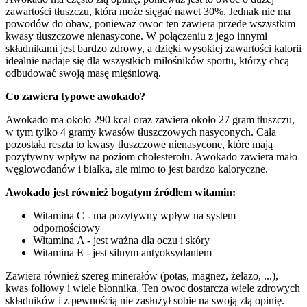
zawartości tłuszczu, która może sięgać nawet 30%. Jednak nie ma
powodów do obaw, ponieważ owoc ten zawiera przede wszystkim
kwasy tłuszczowe nienasycone. W połączeniu z jego innymi
składnikami jest bardzo zdrowy, a dzięki wysokiej zawartości kalorii
idealnie nadaje się dla wszystkich miłośników sportu, którzy chcą
odbudować swoją masę mięśniową.
Co zawiera typowe awokado?
Awokado ma około 290 kcal oraz zawiera około 27 gram tłuszczu,
w tym tylko 4 gramy kwasów tłuszczowych nasyconych. Cała
pozostała reszta to kwasy tłuszczowe nienasycone, które mają
pozytywny wpływ na poziom cholesterolu. Awokado zawiera mało
węglowodanów i białka, ale mimo to jest bardzo kaloryczne.
Awokado jest również bogatym źródłem witamin:
Witamina C - ma pozytywny wpływ na system
odpornościowy
Witamina A - jest ważna dla oczu i skóry
Witamina E - jest silnym antyoksydantem
Zawiera również szereg minerałów (potas, magnez, żelazo, ...),
kwas foliowy i wiele błonnika. Ten owoc dostarcza wiele zdrowych
składników i z pewnością nie zasłużył sobie na swoją złą opinię.