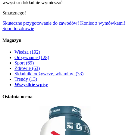
wszystko dokładnie wymieszać.
Smacznego!
Skuteczne przygotowanie do zawodów!
Koniec z wymówkami!
Sport to zdrowie
Magazyn
Wiedza
(192)
Odżywianie
(128)
Sport
(69)
Zdrowie
(63)
Składniki odżywcze, witaminy
(33)
Trendy
(13)
Wszystkie wpisy
Ostatnia ocena