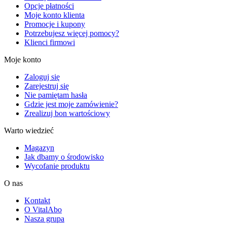
Opcje płatności
Moje konto klienta
Promocje i kupony
Potrzebujesz więcej pomocy?
Klienci firmowi
Moje konto
Zaloguj się
Zarejestruj się
Nie pamiętam hasła
Gdzie jest moje zamówienie?
Zrealizuj bon wartościowy
Warto wiedzieć
Magazyn
Jak dbamy o środowisko
Wycofanie produktu
O nas
Kontakt
O VitalAbo
Nasza grupa