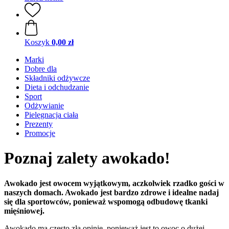
Koszyk
0,00 zł
Marki
Dobre dla
Składniki odżywcze
Dieta i odchudzanie
Sport
Odżywianie
Pielęgnacja ciała
Prezenty
Promocje
Poznaj zalety awokado!
Awokado jest owocem wyjątkowym, aczkolwiek rzadko gości w
naszych domach. Awokado jest bardzo zdrowe i idealne nadaj
się dla sportowców, ponieważ wspomogą odbudowę tkanki
mięśniowej.
Awokado ma często złą opinię, ponieważ jest to owoc o dużej