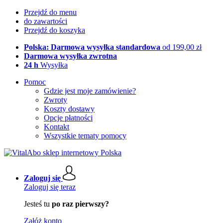
Przejdź do menu
do zawartości
Przejdź do koszyka
Polska: Darmowa wysyłka standardowa
od 199,00 zł
Darmowa wysyłka zwrotna
24 h
Wysyłka
Pomoc
Gdzie jest moje zamówienie?
Zwroty
Koszty dostawy
Opcje płatności
Kontakt
Wszystkie tematy pomocy
Zaloguj się
Zaloguj się teraz
Jesteś tu
po raz pierwszy?
Załóż konto