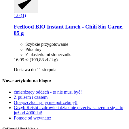
1.0 (1)
Feelfood
BIO Instant Lunch -​ Chili Sin Carne,
85 g
Szybkie przygotowanie
Pikantny
Z plasterkami słonecznika
16,99 zł
(199,88 zł / kg)
Dostawa do 11 sierpnia
Nowe artykułu na blogu:
ćmierdzący oddech - to nie musi być!
Z pulsem i czasem
Opryszczka - ja jej nie potrzebuję!!
Grzyb Reishi - zdrowie i działanie przeciw starzeniu się -i to
już od 4000 lat!
Pomoc od wewnątrz