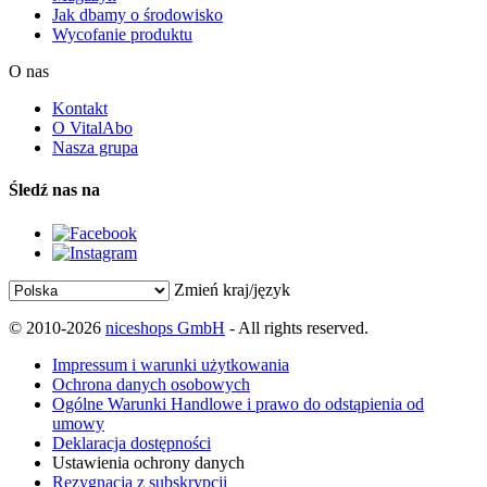
Jak dbamy o środowisko
Wycofanie produktu
O nas
Kontakt
O VitalAbo
Nasza grupa
Śledź nas na
Zmień kraj/język
© 2010-2026
niceshops GmbH
- All rights reserved.
Impressum i warunki użytkowania
Ochrona danych osobowych
Ogólne Warunki Handlowe i prawo do odstąpienia od
umowy
Deklaracja dostępności
Ustawienia ochrony danych
Rezygnacja z subskrypcji