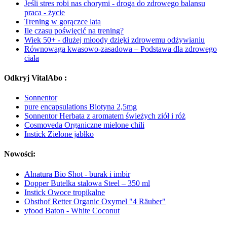
Jeśli stres robi nas chorymi - droga do zdrowego balansu
praca - życie
Trening w gorączce lata
Ile czasu poświęcić na trening?
Wiek 50+ - dłużej młoody dzięki zdrowemu odżywianiu
Równowaga kwasowo-zasadowa – Podstawa dla zdrowego
ciała
Odkryj VitalAbo :
Sonnentor
pure encapsulations Biotyna 2,5mg
Sonnentor Herbata z aromatem świeżych ziół i róż
Cosmoveda Organiczne mielone chili
Instick Zielone jabłko
Nowości:
Alnatura Bio Shot - burak i imbir
Dopper Butelka stalowa Steel – 350 ml
Instick Owoce tropikalne
Obsthof Retter Organic Oxymel "4 Räuber"
yfood Baton - White Coconut