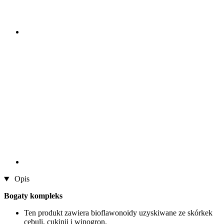
Opis
Bogaty kompleks
Ten produkt zawiera bioflawonoidy uzyskiwane ze skórkek
cebuli, cukinii i winogron.