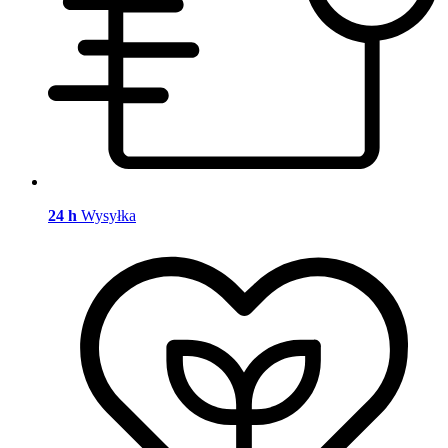
24 h
Wysyłka