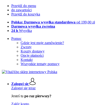
Przejdź do menu
do zawartości
Przejdź do koszyka
Polska: Darmowa wysyłka standardowa
od 199,00 zł
Darmowa wysyłka zwrotna
24 h
Wysyłka
Pomoc
Gdzie jest moje zamówienie?
Zwroty
Koszty dostawy
Opcje płatności
Kontakt
Wszystkie tematy pomocy
Zaloguj się
Zaloguj się teraz
Jesteś tu
po raz pierwszy?
Załóż konto