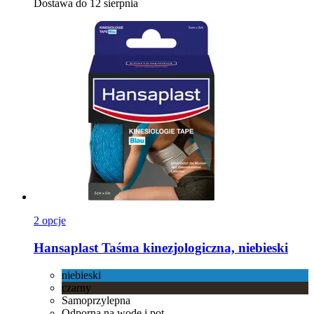
Dostawa do 12 sierpnia
2 opcje
Hansaplast
Taśma kinezjologiczna, niebieski
niebieski
czarny
Samoprzylepna
Odporna na wodę i pot