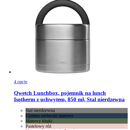
4 opcje
Qwetch
Lunchbox, pojemnik na lunch
Isotherm z uchwytem, ​​850 ml, Stal nierdzewna
Stal nierdzewna
Ciemny niebieski matowy
Matowy khaki
Pastelowy róż