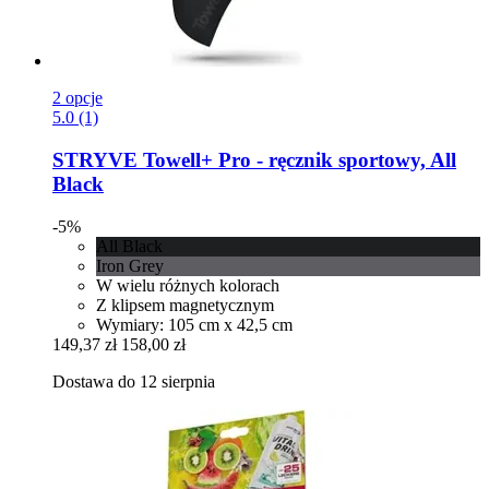
2 opcje
5.0 (1)
STRYVE
Towell+ Pro -​ ręcznik sportowy, All
Black
-5%
All Black
Iron Grey
W wielu różnych kolorach
Z klipsem magnetycznym
Wymiary: 105 cm x 42,5 cm
149,37 zł
158,00 zł
Dostawa do 12 sierpnia