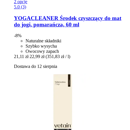
2 opcje
5.0 (3)
YOGACLEANER
Środek czyszczący do mat
do jogi, pomarańcza, 60 ml
-8%
Naturalne składniki
Szybko wysycha
Owocowy zapach
21,11 zł
22,99 zł
(351,83 zł / l)
Dostawa do 12 sierpnia