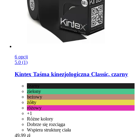
6 opcji
5.0 (1)
Kintex
Taśma kinezjologiczna Classic, czarny
czarny
zielony
beżowy
żółty
różowy
+1
Różne kolory
Dobrze się rozciąga
Wspiera strukturę ciała
49,99 zł