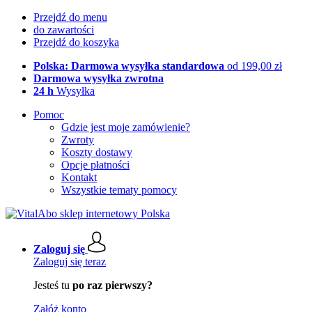
Przejdź do menu
do zawartości
Przejdź do koszyka
Polska: Darmowa wysyłka standardowa
od 199,00 zł
Darmowa wysyłka zwrotna
24 h
Wysyłka
Pomoc
Gdzie jest moje zamówienie?
Zwroty
Koszty dostawy
Opcje płatności
Kontakt
Wszystkie tematy pomocy
Zaloguj się
Zaloguj się teraz
Jesteś tu
po raz pierwszy?
Załóż konto