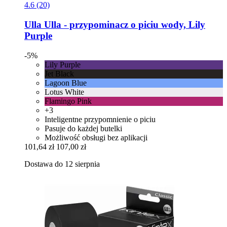
4.6 (20)
Ulla
Ulla -​ przypominacz o piciu wody, Lily
Purple
-5%
Lily Purple
Jet Black
Lagoon Blue
Lotus White
Flamingo Pink
+3
Inteligentne przypomnienie o piciu
Pasuje do każdej butelki
Możliwość obsługi bez aplikacji
101,64 zł
107,00 zł
Dostawa do 12 sierpnia