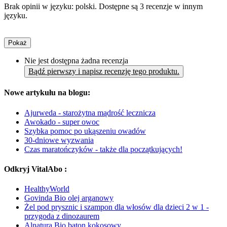
Brak opinii w języku: polski. Dostępne są 3 recenzje w innym
języku.
Pokaż
Nie jest dostępna żadna recenzja
Bądź pierwszy i napisz recenzję tego produktu.
Nowe artykułu na blogu:
Ajurweda - starożytna mądrość lecznicza
Awokado - super owoc
Szybka pomoc po ukąszeniu owadów
30-dniowe wyzwania
Czas maratończyków - także dla początkujących!
Odkryj VitalAbo :
HealthyWorld
Govinda Bio olej arganowy
Żel pod prysznic i szampon dla włosów dla dzieci 2 w 1 -
przygoda z dinozaurem
Alnatura Bio baton kokosowy