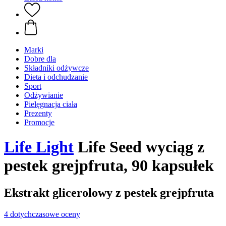
Marki
Dobre dla
Składniki odżywcze
Dieta i odchudzanie
Sport
Odżywianie
Pielęgnacja ciała
Prezenty
Promocje
Life Light
Life Seed wyciąg z
pestek grejpfruta, 90 kapsułek
Ekstrakt glicerolowy z pestek grejpfruta
4 dotychczasowe oceny