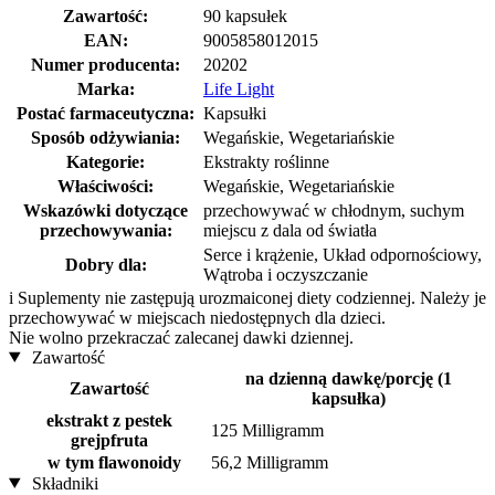
Zawartość:
90 kapsułek
EAN:
9005858012015
Numer producenta:
20202
Marka:
Life Light
Postać farmaceutyczna:
Kapsułki
Sposób odżywiania:
Wegańskie, Wegetariańskie
Kategorie:
Ekstrakty roślinne
Właściwości:
Wegańskie, Wegetariańskie
Wskazówki dotyczące
przechowywać w chłodnym, suchym
przechowywania:
miejscu z dala od światła
Serce i krążenie, Układ odpornościowy,
Dobry dla:
Wątroba i oczyszczanie
i
Suplementy nie zastępują urozmaiconej diety codziennej. Należy je
przechowywać w miejscach niedostępnych dla dzieci.
Nie wolno przekraczać zalecanej dawki dziennej.
Zawartość
na dzienną dawkę/porcję (1
Zawartość
kapsułka)
ekstrakt z pestek
125 Milligramm
grejpfruta
w tym flawonoidy
56,2 Milligramm
Składniki