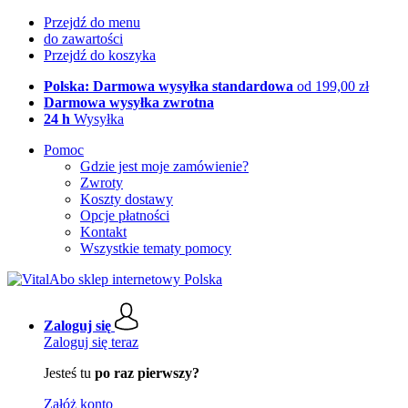
Przejdź do menu
do zawartości
Przejdź do koszyka
Polska: Darmowa wysyłka standardowa
od 199,00 zł
Darmowa wysyłka zwrotna
24 h
Wysyłka
Pomoc
Gdzie jest moje zamówienie?
Zwroty
Koszty dostawy
Opcje płatności
Kontakt
Wszystkie tematy pomocy
Zaloguj się
Zaloguj się teraz
Jesteś tu
po raz pierwszy?
Załóż konto