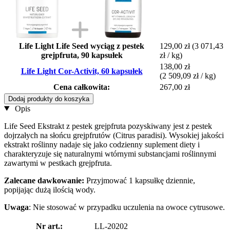
Life Light Life Seed wyciąg z pestek
129,00 zł
(3 071,43
grejpfruta, 90 kapsułek
zł / kg)
138,00 zł
Life Light Cor-Activit, 60 kapsułek
(2 509,09 zł / kg)
Cena całkowita:
267,00 zł
Dodaj produkty do koszyka
Opis
Life Seed Ekstrakt z pestek grejpfruta pozyskiwany jest z pestek
dojrzałych na słońcu grejpfrutów (Citrus paradisi). Wysokiej jakości
ekstrakt roślinny nadaje się jako codzienny suplement diety i
charakteryzuje się naturalnymi wtórnymi substancjami roślinnymi
zawartymi w pestkach grejpfruta.
Zalecane dawkowanie:
Przyjmować 1 kapsułkę dziennie,
popijając dużą ilością wody.
Uwaga
: Nie stosować w przypadku uczulenia na owoce cytrusowe.
Nr art.:
LL-20202