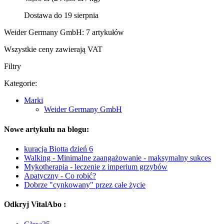
Dostawa do 19 sierpnia
Weider Germany GmbH: 7 artykułów
Wszystkie ceny zawierają VAT
Filtry
Kategorie:
Marki
Weider Germany GmbH
Nowe artykułu na blogu:
kuracja Biotta dzień 6
Walking - Minimalne zaangażowanie - maksymalny sukces
Mykotherapia - leczenie z imperium grzybów
Apatyczny - Co robić?
Dobrze "cynkowany" przez całe życie
Odkryj VitalAbo :