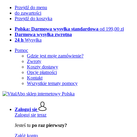
Przejdź do menu
do zawartości
Przejdź do koszyka
Polska: Darmowa wysyłka standardowa
od 199,00 zł
Darmowa wysyłka zwrotna
24 h
Wysyłka
Pomoc
Gdzie jest moje zamówienie?
Zwroty
Koszty dostawy
Opcje płatności
Kontakt
Wszystkie tematy pomocy
Zaloguj się
Zaloguj się teraz
Jesteś tu
po raz pierwszy?
Załóż konto