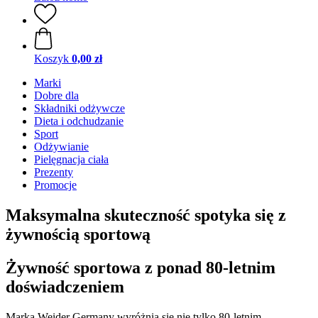
Koszyk
0,00 zł
Marki
Dobre dla
Składniki odżywcze
Dieta i odchudzanie
Sport
Odżywianie
Pielęgnacja ciała
Prezenty
Promocje
Maksymalna skuteczność spotyka się z
żywnością sportową
Żywność sportowa z ponad 80-letnim
doświadczeniem
Marka Weider Germany wyróżnia się nie tylko 80-letnim