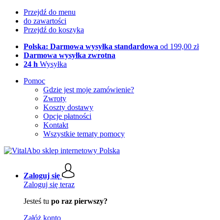
Przejdź do menu
do zawartości
Przejdź do koszyka
Polska: Darmowa wysyłka standardowa
od 199,00 zł
Darmowa wysyłka zwrotna
24 h
Wysyłka
Pomoc
Gdzie jest moje zamówienie?
Zwroty
Koszty dostawy
Opcje płatności
Kontakt
Wszystkie tematy pomocy
Zaloguj się
Zaloguj się teraz
Jesteś tu
po raz pierwszy?
Załóż konto