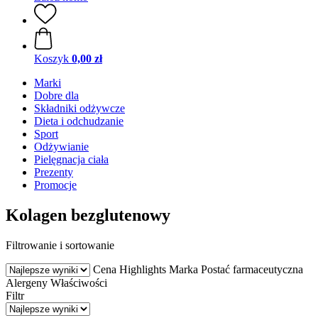
Koszyk
0,00 zł
Marki
Dobre dla
Składniki odżywcze
Dieta i odchudzanie
Sport
Odżywianie
Pielęgnacja ciała
Prezenty
Promocje
Kolagen bezglutenowy
Filtrowanie i sortowanie
Cena
Highlights
Marka
Postać farmaceutyczna
Alergeny
Właściwości
Filtr