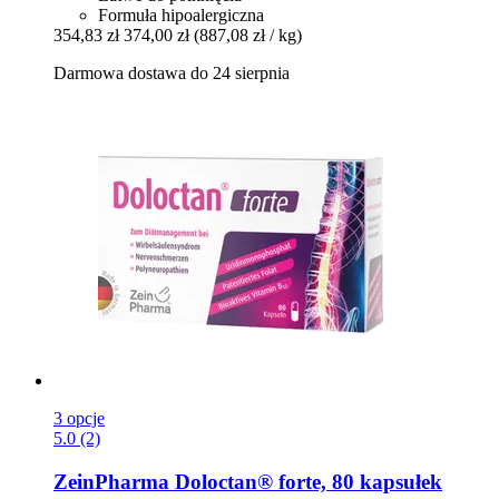
Formuła hipoalergiczna
354,83 zł
374,00 zł
(887,08 zł / kg)
Darmowa dostawa do 24 sierpnia
3 opcje
5.0 (2)
ZeinPharma
Doloctan® forte, 80 kapsułek