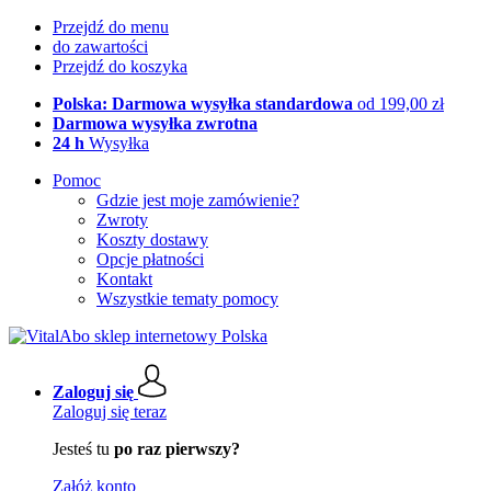
Przejdź do menu
do zawartości
Przejdź do koszyka
Polska: Darmowa wysyłka standardowa
od 199,00 zł
Darmowa wysyłka zwrotna
24 h
Wysyłka
Pomoc
Gdzie jest moje zamówienie?
Zwroty
Koszty dostawy
Opcje płatności
Kontakt
Wszystkie tematy pomocy
Zaloguj się
Zaloguj się teraz
Jesteś tu
po raz pierwszy?
Załóż konto