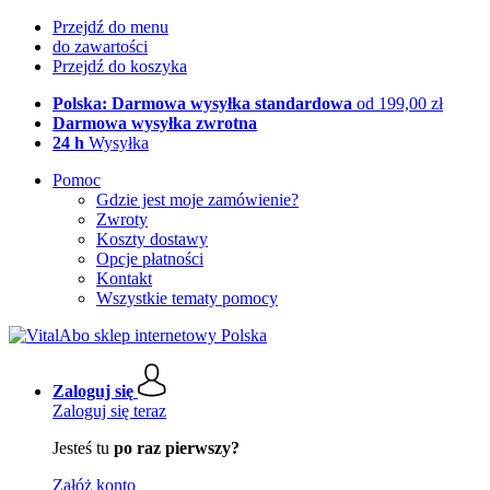
Przejdź do menu
do zawartości
Przejdź do koszyka
Polska: Darmowa wysyłka standardowa
od 199,00 zł
Darmowa wysyłka zwrotna
24 h
Wysyłka
Pomoc
Gdzie jest moje zamówienie?
Zwroty
Koszty dostawy
Opcje płatności
Kontakt
Wszystkie tematy pomocy
Zaloguj się
Zaloguj się teraz
Jesteś tu
po raz pierwszy?
Załóż konto