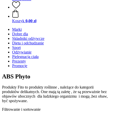
Koszyk
0,00 zł
Marki
Dobre dla
Składniki odżywcze
Dieta i odchudzanie
Sport
Odżywianie
Pielęgnacja ciała
Prezenty
Promocje
ABS Phyto
Produkty Fito to produkty roślinne , należące do kategorii
produktów delikatnych. One mają tą zaletę , że są przeważnie bez
objawów ubocznych dla ludzkiego organizmu i mogą ,bez obaw,
być spożywane.
Filtrowanie i sortowanie