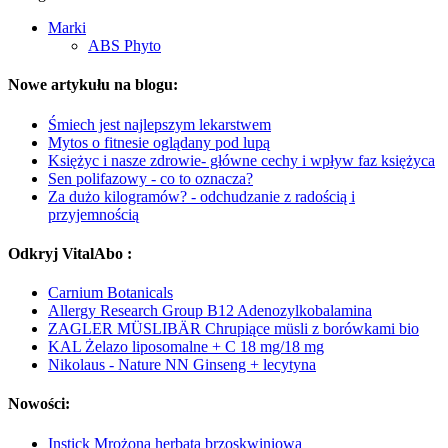
Marki
ABS Phyto
Nowe artykułu na blogu:
Śmiech jest najlepszym lekarstwem
Mytos o fitnesie oglądany pod lupą
Księżyc i nasze zdrowie- główne cechy i wpływ faz księżyca
Sen polifazowy - co to oznacza?
Za dużo kilogramów? - odchudzanie z radością i
przyjemnością
Odkryj VitalAbo :
Carnium Botanicals
Allergy Research Group B12 Adenozylkobalamina
ZAGLER MÜSLIBÄR Chrupiące müsli z borówkami bio
KAL Żelazo liposomalne + C 18 mg/18 mg
Nikolaus - Nature NN Ginseng + lecytyna
Nowości:
Instick Mrożona herbata brzoskwiniowa