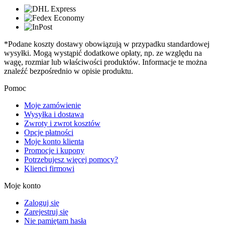
*Podane koszty dostawy obowiązują w przypadku standardowej
wysyłki. Mogą wystąpić dodatkowe opłaty, np. ze względu na
wagę, rozmiar lub właściwości produktów. Informacje te można
znaleźć bezpośrednio w opisie produktu.
Pomoc
Moje zamówienie
Wysyłka i dostawa
Zwroty i zwrot kosztów
Opcje płatności
Moje konto klienta
Promocje i kupony
Potrzebujesz więcej pomocy?
Klienci firmowi
Moje konto
Zaloguj się
Zarejestruj się
Nie pamiętam hasła