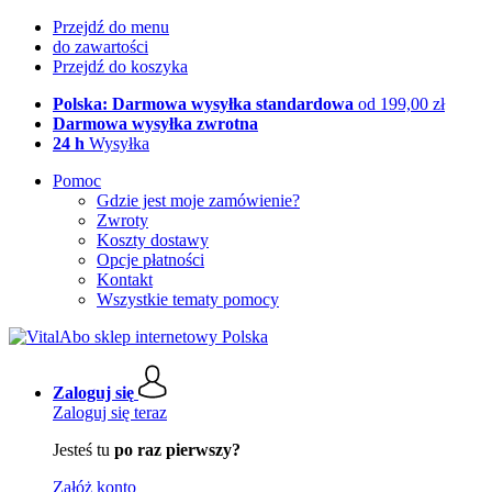
Przejdź do menu
do zawartości
Przejdź do koszyka
Polska: Darmowa wysyłka standardowa
od 199,00 zł
Darmowa wysyłka zwrotna
24 h
Wysyłka
Pomoc
Gdzie jest moje zamówienie?
Zwroty
Koszty dostawy
Opcje płatności
Kontakt
Wszystkie tematy pomocy
Zaloguj się
Zaloguj się teraz
Jesteś tu
po raz pierwszy?
Załóż konto