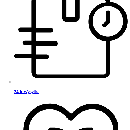
24 h
Wysyłka