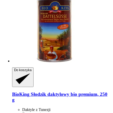
Do koszyka
BioKing
Słodzik daktylowy bio premium, 250
g
Daktyle z Tunezji