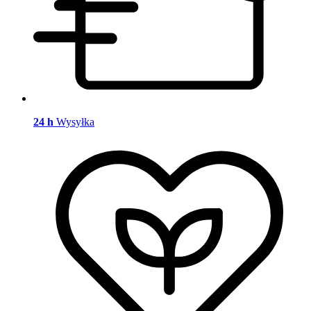
24 h
Wysyłka