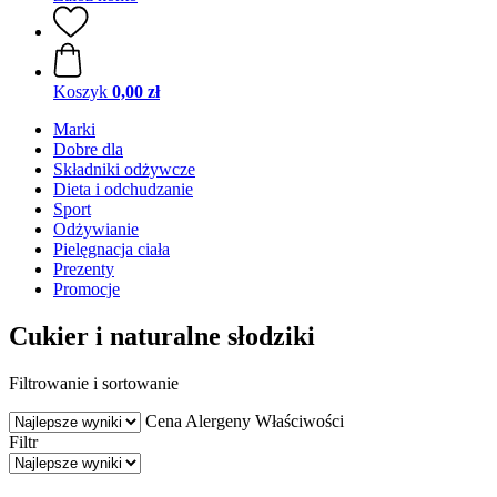
Koszyk
0,00 zł
Marki
Dobre dla
Składniki odżywcze
Dieta i odchudzanie
Sport
Odżywianie
Pielęgnacja ciała
Prezenty
Promocje
Cukier i naturalne słodziki
Filtrowanie i sortowanie
Cena
Alergeny
Właściwości
Filtr