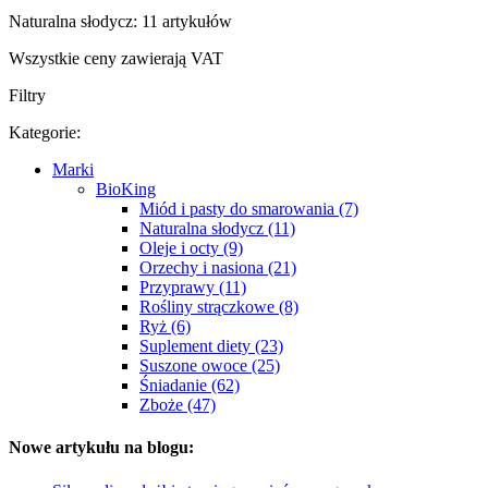
Naturalna słodycz: 11 artykułów
Wszystkie ceny zawierają VAT
Filtry
Kategorie:
Marki
BioKing
Miód i pasty do smarowania (7)
Naturalna słodycz (11)
Oleje i octy (9)
Orzechy i nasiona (21)
Przyprawy (11)
Rośliny strączkowe (8)
Ryż (6)
Suplement diety (23)
Suszone owoce (25)
Śniadanie (62)
Zboże (47)
Nowe artykułu na blogu: