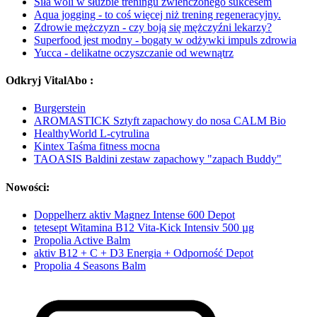
Siła woli w służbie treningu zwieńczonego sukcesem
Aqua jogging - to coś więcej niż trening regeneracyjny.
Zdrowie mężczyzn - czy boją się mężczyźni lekarzy?
Superfood jest modny - bogaty w odżywki impuls zdrowia
Yucca - delikatne oczyszczanie od wewnątrz
Odkryj VitalAbo :
Burgerstein
AROMASTICK Sztyft zapachowy do nosa CALM Bio
HealthyWorld L-cytrulina
Kintex Taśma fitness mocna
TAOASIS Baldini zestaw zapachowy "zapach Buddy"
Nowości:
Doppelherz aktiv Magnez Intense 600 Depot
tetesept Witamina B12 Vita-Kick Intensiv 500 µg
Propolia Active Balm
aktiv B12 + C + D3 Energia + Odporność Depot
Propolia 4 Seasons Balm