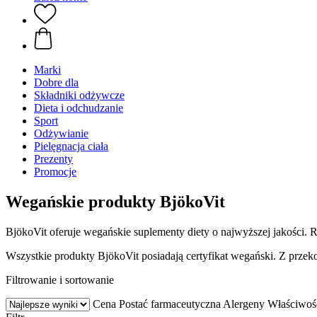
Marki
Dobre dla
Składniki odżywcze
Dieta i odchudzanie
Sport
Odżywianie
Pielęgnacja ciała
Prezenty
Promocje
Wegańskie produkty BjökoVit
BjökoVit oferuje wegańskie suplementy diety o najwyższej jakości. 
Wszystkie produkty BjökoVit posiadają certyfikat wegański. Z przeko
Filtrowanie i sortowanie
Cena
Postać farmaceutyczna
Alergeny
Właściwoś