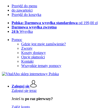
Przejdź do menu
do zawartości
Przejdź do koszyka
Polska: Darmowa wysyłka standardowa
od 199,00 zł
Darmowa wysyłka zwrotna
24 h
Wysyłka
Pomoc
Gdzie jest moje zamówienie?
Zwroty
Koszty dostawy
Opcje płatności
Kontakt
Wszystkie tematy pomocy
Zaloguj się
Zaloguj się teraz
Jesteś tu
po raz pierwszy?
Załóż konto