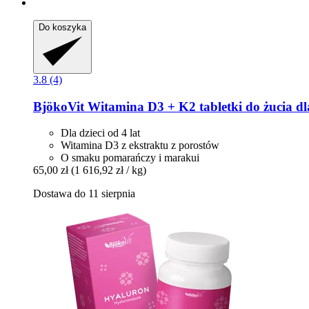
Do koszyka
3.8 (4)
BjökoVit
Witamina D3 + K2 tabletki do żucia dla
Dla dzieci od 4 lat
Witamina D3 z ekstraktu z porostów
O smaku pomarańczy i marakui
65,00 zł
(1 616,92 zł / kg)
Dostawa do 11 sierpnia