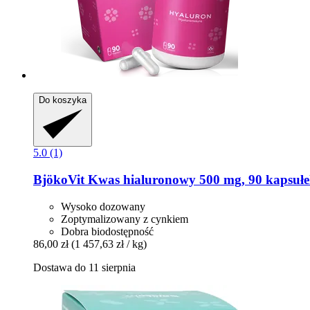
Do koszyka
5.0 (1)
BjökoVit
Kwas hialuronowy 500 mg, 90 kapsuł
Wysoko dozowany
Zoptymalizowany z cynkiem
Dobra biodostępność
86,00 zł
(1 457,63 zł / kg)
Dostawa do 11 sierpnia