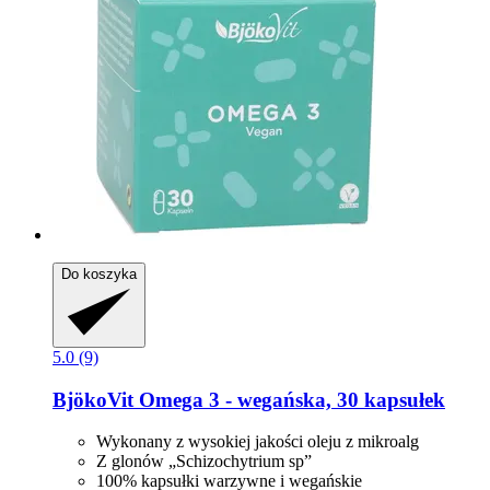
Do koszyka
5.0 (9)
BjökoVit
Omega 3 -​ wegańska, 30 kapsułek
Wykonany z wysokiej jakości oleju z mikroalg
Z glonów „Schizochytrium sp”
100% kapsułki warzywne i wegańskie