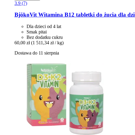
3.9 (7)
BjökoVit
Witamina B12 tabletki do żucia dla dzie
Dla dzieci od 4 lat
Smak pitai
Bez dodatku cukru
60,00 zł
(1 511,34 zł / kg)
Dostawa do 11 sierpnia