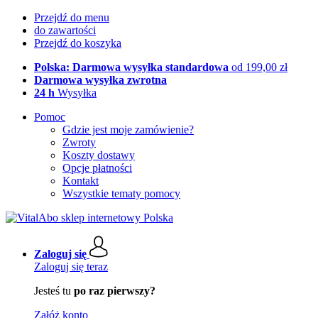
Przejdź do menu
do zawartości
Przejdź do koszyka
Polska: Darmowa wysyłka standardowa
od 199,00 zł
Darmowa wysyłka zwrotna
24 h
Wysyłka
Pomoc
Gdzie jest moje zamówienie?
Zwroty
Koszty dostawy
Opcje płatności
Kontakt
Wszystkie tematy pomocy
Zaloguj się
Zaloguj się teraz
Jesteś tu
po raz pierwszy?
Załóż konto