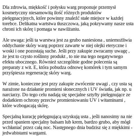
Dla zdrowia, miękkość i połysku warg proponuje przemysł
kosmetyczny niesamowitą ilość różnych produktów
pielęgnacyjnych, które powinny znaleźć stałe miejsce w każdej
torebce. Delikatna wartstwa tłuszczowa, jaką pokrywamy nasze usta
chroni ich skórę i pomaga w nawilżaniu.
Ale uwaga: jeśli ta warstwa jest za grubo naniesiona , uniemożliwia
oddychanie skóry warg poprzez zawarte w niej olejki eteryczne i
woski i one pozostają suche. Jeśli przy zakupie zwracamy uwagę ,
że jest to czysto roślinny produkt , to nie ma tego negatywnego
efektu ubocznego. Również szczególnie godne polecenia są
preparaty z wit. E, która pobudza odnowę komórek i tym samym
przyśpiesza regenerację skóry warg.
W zimie, konieczne jest przy zakupie zwrócenie uwagi , czy usta są
narażone na działanie promieni słonecznych i UV światła, jak np. u
narciarzy. Do tego celu nadają się specjalne sztyfty pielęgnujące ze
dodatkiem ochrony przeciw promieniowaniu UV i witaminami ,
które wzbogacają skórę.
Specjalną kurację pielęgnującą uzyskują usta , jeśli nanosimy na nie
przed spaniem specjalny balsam lub krem, bardzo grubo, aby mógł
wchłaniać przez całą noc. Następnego dnia budzisz się z miękkimi -
jedwabistami wargami.