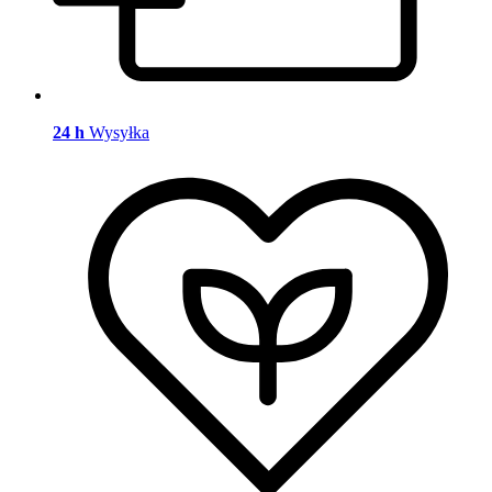
24 h
Wysyłka