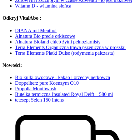
Zdrowym i szczupłym w czasie Adwentu - to jest możliwe!
Witamn D - witamina słońca
Odkryj VitalAbo :
DIANA mit Menthol
Alnatura Bio precle orkiszowe
Alnatura Bioland chleb żytni pełnoziarnisty
Terra Elements Organiczna trawa pszeniczna w proszku
Terra Elements Płatki Dulse (rodymenia palczasta)
Nowości:
Bio kulki owocowe - kakao i orzechy nerkowca
Doppelherz pure Koenzym Q10
Propolia Mouthwash
Butelka termiczna Insulated Royal Delft – 580 ml
tetesept Selen 150 Intens