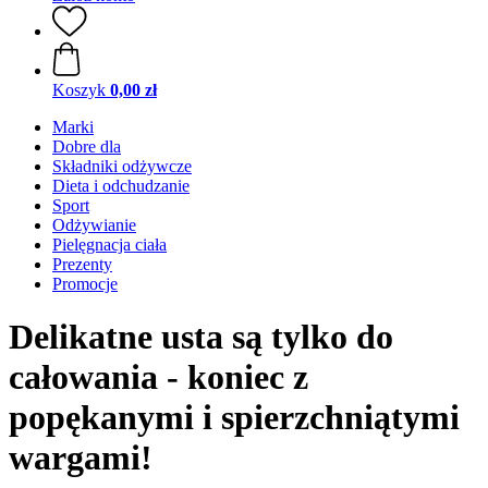
Koszyk
0,00 zł
Marki
Dobre dla
Składniki odżywcze
Dieta i odchudzanie
Sport
Odżywianie
Pielęgnacja ciała
Prezenty
Promocje
Delikatne usta są tylko do
całowania - koniec z
popękanymi i spierzchniątymi
wargami!