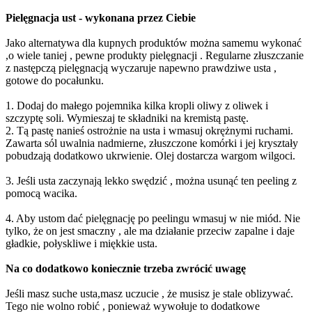
Pielęgnacja ust - wykonana przez Ciebie
Jako alternatywa dla kupnych produktów można samemu wykonać
,o wiele taniej , pewne produkty pielęgnacji . Regularne złuszczanie
z następczą pielęgnacją wyczaruje napewno prawdziwe usta ,
gotowe do pocałunku.
1. Dodaj do małego pojemnika kilka kropli oliwy z oliwek i
szczyptę soli. Wymieszaj te składniki na kremistą pastę.
2. Tą pastę nanieś ostrożnie na usta i wmasuj okrężnymi ruchami.
Zawarta sól uwalnia nadmierne, złuszczone komórki i jej kryształy
pobudzają dodatkowo ukrwienie. Olej dostarcza wargom wilgoci.
3. Jeśli usta zaczynają lekko swędzić , można usunąć ten peeling z
pomocą wacika.
4. Aby ustom dać pielęgnację po peelingu wmasuj w nie miód. Nie
tylko, że on jest smaczny , ale ma działanie przeciw zapalne i daje
gładkie, połyskliwe i miękkie usta.
Na co dodatkowo koniecznie trzeba zwrócić uwagę
Jeśli masz suche usta,masz uczucie , że musisz je stale oblizywać.
Tego nie wolno robić , ponieważ wywołuje to dodatkowe