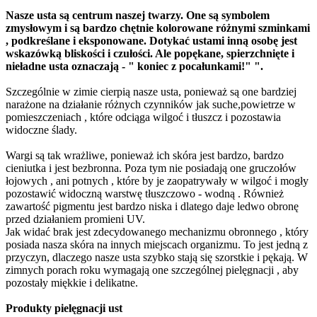
Nasze usta są centrum naszej twarzy. One są symbolem
zmysłowym i są bardzo chętnie kolorowane różnymi szminkami
, podkreślane i eksponowane. Dotykać ustami inną osobę jest
wskazówką bliskości i czułości. Ale popękane, spierzchnięte i
nieładne u
sta oznaczają - " koniec z pocałunkami!" ".
Szczególnie w zimie cierpią nasze usta, ponieważ są one bardziej
narażone na działanie różnych czynników jak suche,powietrze w
pomieszczeniach , które odciąga wilgoć i tłuszcz i pozostawia
widoczne ślady.
Wargi są tak wrażliwe, ponieważ ich skóra jest bardzo, bardzo
cieniutka i jest bezbronna. Poza tym nie posiadają one gruczołów
łojowych , ani potnych , które by je zaopatrywały w wilgoć i mogły
pozostawić widoczną warstwę tłuszczowo - wodną . Również
zawartość pigmentu jest bardzo niska i dlatego daje ledwo obronę
przed działaniem promieni UV.
Jak widać brak jest zdecydowanego mechanizmu obronnego , który
posiada nasza skóra na innych miejscach organizmu. To jest jedną z
przyczyn, dlaczego nasze usta szybko stają się szorstkie i pękają. W
zimnych porach roku wymagają one szczególnej pielęgnacji , aby
pozostały miękkie i delikatne.
Produkty pielęgnacji ust