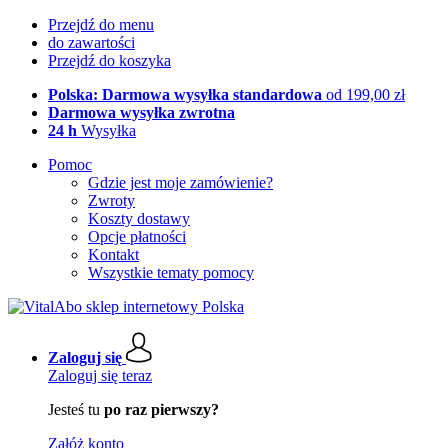
Przejdź do menu
do zawartości
Przejdź do koszyka
Polska: Darmowa wysyłka standardowa
od 199,00 zł
Darmowa wysyłka zwrotna
24 h
Wysyłka
Pomoc
Gdzie jest moje zamówienie?
Zwroty
Koszty dostawy
Opcje płatności
Kontakt
Wszystkie tematy pomocy
Zaloguj się
Zaloguj się teraz
Jesteś tu
po raz pierwszy?
Załóż konto