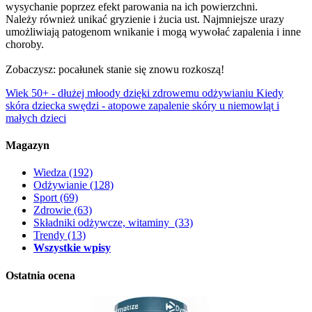
wysychanie poprzez efekt parowania na ich powierzchni.
Należy również unikać gryzienie i żucia ust. Najmniejsze urazy
umożliwiają patogenom wnikanie i mogą wywołać zapalenia i inne
choroby.
Zobaczysz: pocałunek stanie się znowu rozkoszą!
Wiek 50+ - dłużej młoody dzięki zdrowemu odżywianiu
Kiedy
skóra dziecka swędzi - atopowe zapalenie skóry u niemowląt i
małych dzieci
Magazyn
Wiedza
(192)
Odżywianie
(128)
Sport
(69)
Zdrowie
(63)
Składniki odżywcze, witaminy
(33)
Trendy
(13)
Wszystkie wpisy
Ostatnia ocena