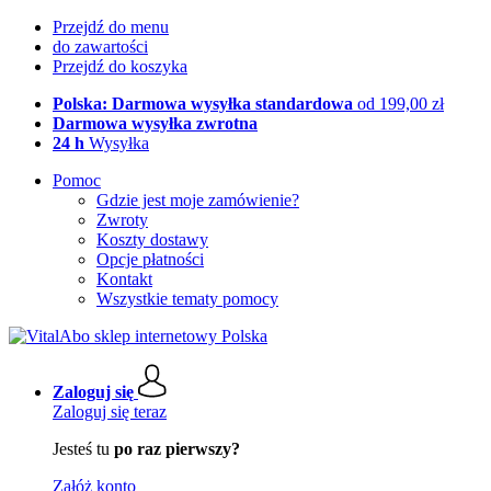
Przejdź do menu
do zawartości
Przejdź do koszyka
Polska: Darmowa wysyłka standardowa
od 199,00 zł
Darmowa wysyłka zwrotna
24 h
Wysyłka
Pomoc
Gdzie jest moje zamówienie?
Zwroty
Koszty dostawy
Opcje płatności
Kontakt
Wszystkie tematy pomocy
Zaloguj się
Zaloguj się teraz
Jesteś tu
po raz pierwszy?
Załóż konto