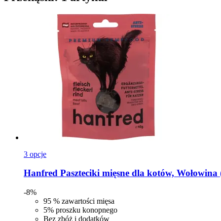
3 opcje
Hanfred
Paszteciki mięsne dla kotów, Wołowina 
-8%
95 % zawartości mięsa
5% proszku konopnego
Bez zbóż i dodatków