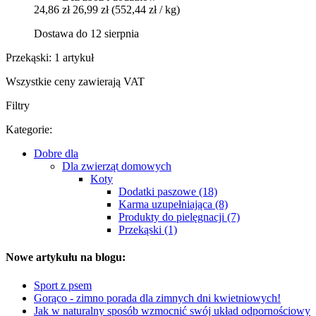
24,86 zł
26,99 zł
(552,44 zł / kg)
Dostawa do 12 sierpnia
Przekąski: 1 artykuł
Wszystkie ceny zawierają VAT
Filtry
Kategorie:
Dobre dla
Dla zwierząt domowych
Koty
Dodatki paszowe (18)
Karma uzupełniająca (8)
Produkty do pielęgnacji (7)
Przekąski (1)
Nowe artykułu na blogu:
Sport z psem
Gorąco - zimno porada dla zimnych dni kwietniowych!
Jak w naturalny sposób wzmocnić swój układ odpornościowy