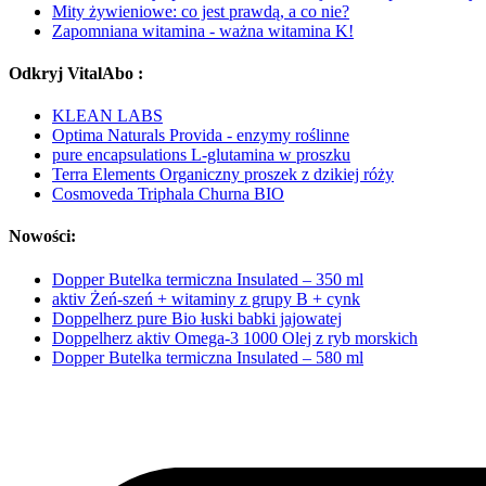
Mity żywieniowe: co jest prawdą, a co nie?
Zapomniana witamina - ważna witamina K!
Odkryj VitalAbo :
KLEAN LABS
Optima Naturals Provida - enzymy roślinne
pure encapsulations L-glutamina w proszku
Terra Elements Organiczny proszek z dzikiej róży
Cosmoveda Triphala Churna BIO
Nowości:
Dopper Butelka termiczna Insulated – 350 ml
aktiv Żeń-szeń + witaminy z grupy B + cynk
Doppelherz pure Bio łuski babki jajowatej
Doppelherz aktiv Omega-3 1000 Olej z ryb morskich
Dopper Butelka termiczna Insulated – 580 ml