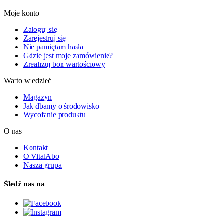
Moje konto
Zaloguj się
Zarejestruj się
Nie pamiętam hasła
Gdzie jest moje zamówienie?
Zrealizuj bon wartościowy
Warto wiedzieć
Magazyn
Jak dbamy o środowisko
Wycofanie produktu
O nas
Kontakt
O VitalAbo
Nasza grupa
Śledź nas na