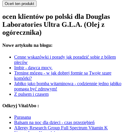
Oceń ten produkt
ocen klientów po polski dla Douglas
Laboratories Ultra G.L.A. (Olej z
ogórecznika)
Nowe artykułu na blogu:
Cenne wskazówki i porady jak poradzić sobie z bólem
pleców
Imbir - dawca mocy.
Trening mózgu - w jak dobrej formie są Twoje szare
komórki?
Jabłko jako bomba witaminowa - codziennie jedno jabłko
pomaga być zdrowym!
Z pulsem i czasem
Odkryj VitalAbo :
Purasana
Balsam na noc dla dzieci - czas przeziębień
Allergy Research Group Full Spectrum Vitamin K