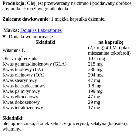
Produkcja:
Olej jest przetwarzany na zimno i poddawany obróbce,
aby uniknąć możliwego utlenienia.
Zalecane dawkowanie:
1 miękka kapsułka dziennie.
Marka:
Douglas Laboratories
Dodatkowe informacje
Składniki
na kapsułkę
(2,7 mg) 4 J.M. (jako
Witamina E
mieszanina tokoferoli)
Olej z ogórecznika
1075 mg
Kwas gamma-linolenowy (GLA)
215 mg
Kwas linolowy (LA)
386 mg
Kwas oleinowy (OA)
204 mg
Kwas stearynowy
47 mg
Kwas heksadecenowy
1,8 mg
Kwas palmitynowy
199 mg
Kwas eikocenowy
47 mg
Kwas dokozenowy
29 mg
Kwas tetrakozenowy
17 mg
Składniki:
olej ogórecznika, środek żelujący (gliceryna), żelatyna (kapsułki),
witaminy.