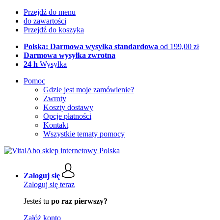
Przejdź do menu
do zawartości
Przejdź do koszyka
Polska: Darmowa wysyłka standardowa
od 199,00 zł
Darmowa wysyłka zwrotna
24 h
Wysyłka
Pomoc
Gdzie jest moje zamówienie?
Zwroty
Koszty dostawy
Opcje płatności
Kontakt
Wszystkie tematy pomocy
Zaloguj się
Zaloguj się teraz
Jesteś tu
po raz pierwszy?
Załóż konto