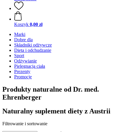
Koszyk
0,00 zł
Marki
Dobre dla
Składniki odżywcze
Dieta i odchudzanie
Sport
Odżywianie
Pielęgnacja ciała
Prezenty
Promocje
Produkty naturalne od Dr. med.
Ehrenberger
Naturalny suplement diety z Austrii
Filtrowanie i sortowanie