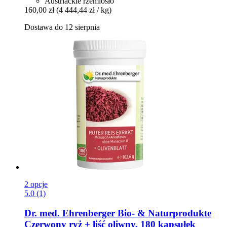
Austriackie rzemiosło
160,00 zł
(4 444,44 zł / kg)
Dostawa do 12 sierpnia
2 opcje
5.0 (1)
Dr. med. Ehrenberger Bio- & Naturprodukte
Czerwony ryż + liść oliwny, 180 kapsułek