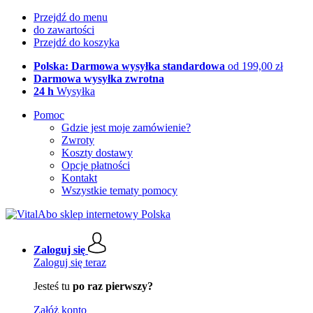
Przejdź do menu
do zawartości
Przejdź do koszyka
Polska: Darmowa wysyłka standardowa
od 199,00 zł
Darmowa wysyłka zwrotna
24 h
Wysyłka
Pomoc
Gdzie jest moje zamówienie?
Zwroty
Koszty dostawy
Opcje płatności
Kontakt
Wszystkie tematy pomocy
Zaloguj się
Zaloguj się teraz
Jesteś tu
po raz pierwszy?
Załóż konto