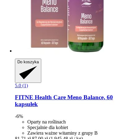
Do koszyka
5.0 (1)
FITNE Health Care
Meno Balance, 60
kapsułek
-6%
Oparty na roślinach
Specjalnie dla kobiet
Zawiera ważne witaminy z grupy B
81,71 zł
87,00 zł
(1 945,48 zł / kg)