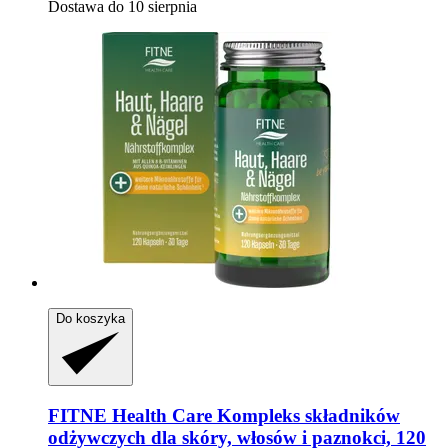
Dostawa do 10 sierpnia
Do koszyka
FITNE Health Care
Kompleks składników
odżywczych dla skóry, włosów i paznokci, 120