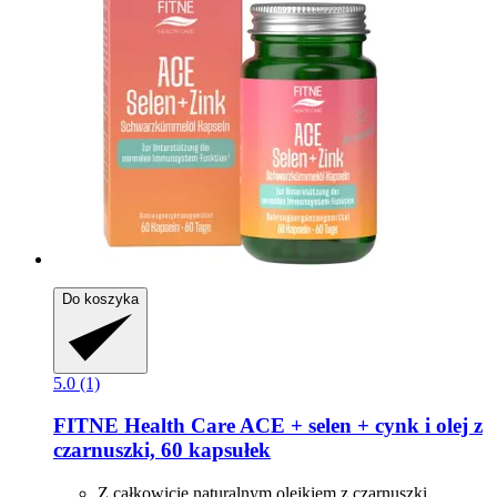
Do koszyka
5.0 (1)
FITNE Health Care
ACE + selen + cynk i olej z
czarnuszki, 60 kapsułek
Z całkowicie naturalnym olejkiem z czarnuszki