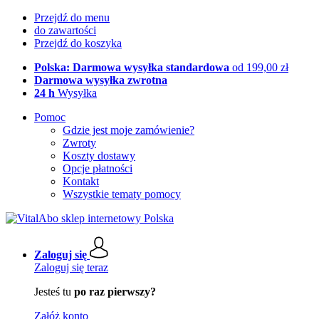
Przejdź do menu
do zawartości
Przejdź do koszyka
Polska: Darmowa wysyłka standardowa
od 199,00 zł
Darmowa wysyłka zwrotna
24 h
Wysyłka
Pomoc
Gdzie jest moje zamówienie?
Zwroty
Koszty dostawy
Opcje płatności
Kontakt
Wszystkie tematy pomocy
Zaloguj się
Zaloguj się teraz
Jesteś tu
po raz pierwszy?
Załóż konto