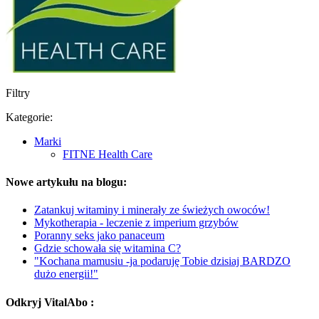
Filtry
Kategorie:
Marki
FITNE Health Care
Nowe artykułu na blogu:
Zatankuj witaminy i minerały ze świeżych owoców!
Mykotherapia - leczenie z imperium grzybów
Poranny seks jako panaceum
Gdzie schowała się witamina C?
"Kochana mamusiu -ja podaruję Tobie dzisiaj BARDZO
dużo energii!"
Odkryj VitalAbo :