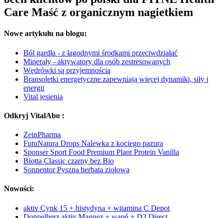
Care Maść z organicznym nagietkiem
Nowe artykułu na blogu:
Ból gardła - z łagodnymi środkami przeciwdziałać
Minerały - aktywatory dla osób zestresowanych
Wędrówki są przyjemnością
Bransoletki energetyczne zapewniają więcej dynamiki, siły i
energii
Vital jesienią
Odkryj VitalAbo :
ZeinPharma
FutuNatura Drops Nalewka z kociego pazura
Sponser Sport Food Premium Plant Protein Vanilla
Biotta Classic czarny bez Bio
Sonnentor Pyszna herbata ziołowa
Nowości:
aktiv Cynk 15 + histydyna + witamina C Depot
Doppelherz aktiv Magnez + wapń + D3 Direct