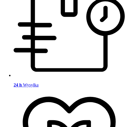
24 h
Wysyłka