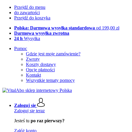
Przejdź do menu
do zawartości
Przejdź do koszyka
Polska: Darmowa wysyłka standardowa
od 199,00 zł
Darmowa wysyłka zwrotna
24 h
Wysyłka
Pomoc
Gdzie jest moje zamówienie?
Zwroty
Koszty dostawy
Opcje płatności
Kontakt
Wszystkie tematy pomocy
Zaloguj się
Zaloguj się teraz
Jesteś tu
po raz pierwszy?
Załóż konto