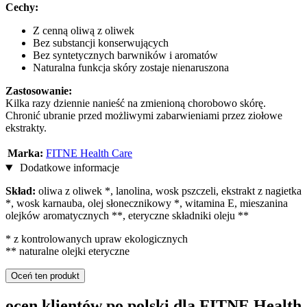
Cechy:
Z cenną oliwą z oliwek
Bez substancji konserwujących
Bez syntetycznych barwników i aromatów
Naturalna funkcja skóry zostaje nienaruszona
Zastosowanie:
Kilka razy dziennie nanieść na zmienioną chorobowo skórę.
Chronić ubranie przed możliwymi zabarwieniami przez ziołowe
ekstrakty.
Marka:
FITNE Health Care
Dodatkowe informacje
Skład:
oliwa z oliwek *, lanolina, wosk pszczeli, ekstrakt z nagietka
*, wosk karnauba, olej słonecznikowy *, witamina E, mieszanina
olejków aromatycznych **, eteryczne składniki oleju **
* z kontrolowanych upraw ekologicznych
** naturalne olejki eteryczne
Oceń ten produkt
ocen klientów po polski dla FITNE Health