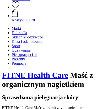
Koszyk
0,00 zł
Marki
Dobre dla
Składniki odżywcze
Dieta i odchudzanie
Sport
Odżywianie
Pielęgnacja ciała
Prezenty
Promocje
FITNE Health Care
Maść z
organicznym nagietkiem
Sprawdzona pielęgnacja skóry
FITNE Health Care Maść z organicznym nagietkiem