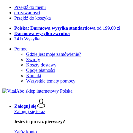
Przejdź do menu
do zawartości
Przejdź do koszyka
Polska: Darmowa wysyłka standardowa
od 199,00 zł
Darmowa wysyłka zwrotna
24 h
Wysyłka
Pomoc
Gdzie jest moje zamówienie?
Zwroty
Koszty dostawy
Opcje płatności
Kontakt
Wszystkie tematy pomocy
Zaloguj się
Zaloguj się teraz
Jesteś tu
po raz pierwszy?
Załóż konto