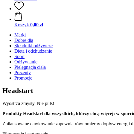
Koszyk
0,00 zł
Marki
Dobre dla
Składniki odżywcze
Dieta i odchudzanie
Sport
Odżywianie
Pielęgnacja ciała
Prezenty
Promocje
Headstart
Wyostrza zmysły. Nie puls!
Produkty Headstart dla wszystkich, którzy chcą więcej: w sporcie
Zbilansowane dawkowanie zapewnia równomierny dopływ energii dla 
Filtrowanie i sortowanie