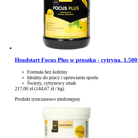
Headstart
Focus Plus w proszku -​ cytryna, 1.500
Formuła bez kofeiny
Idealny do pracy i uprawiania sportu
Świeży, cytrynowy smak
217,00 zł
(144,67 zł / kg)
Produkt tymczasowo niedostępny