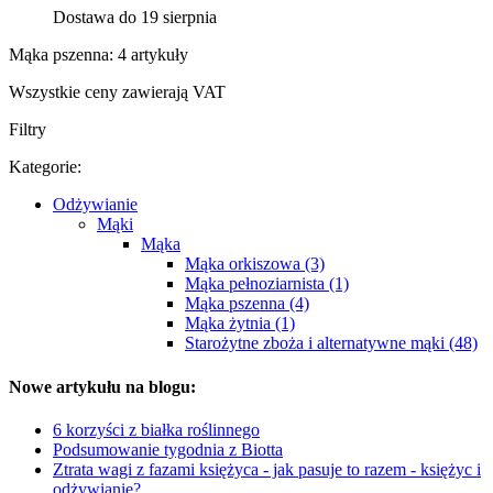
Dostawa do 19 sierpnia
Mąka pszenna: 4 artykuły
Wszystkie ceny zawierają VAT
Filtry
Kategorie:
Odżywianie
Mąki
Mąka
Mąka orkiszowa (3)
Mąka pełnoziarnista (1)
Mąka pszenna (4)
Mąka żytnia (1)
Starożytne zboża i alternatywne mąki (48)
Nowe artykułu na blogu:
6 korzyści z białka roślinnego
Podsumowanie tygodnia z Biotta
Ztrata wagi z fazami księżyca - jak pasuje to razem - księżyc i
odżywianie?