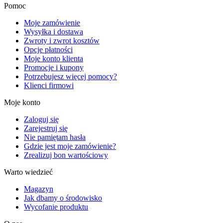
Pomoc
Moje zamówienie
Wysyłka i dostawa
Zwroty i zwrot kosztów
Opcje płatności
Moje konto klienta
Promocje i kupony
Potrzebujesz więcej pomocy?
Klienci firmowi
Moje konto
Zaloguj się
Zarejestruj się
Nie pamiętam hasła
Gdzie jest moje zamówienie?
Zrealizuj bon wartościowy
Warto wiedzieć
Magazyn
Jak dbamy o środowisko
Wycofanie produktu