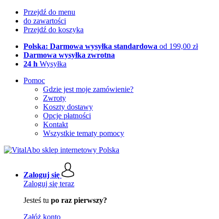
Przejdź do menu
do zawartości
Przejdź do koszyka
Polska: Darmowa wysyłka standardowa
od 199,00 zł
Darmowa wysyłka zwrotna
24 h
Wysyłka
Pomoc
Gdzie jest moje zamówienie?
Zwroty
Koszty dostawy
Opcje płatności
Kontakt
Wszystkie tematy pomocy
Zaloguj się
Zaloguj się teraz
Jesteś tu
po raz pierwszy?
Załóż konto