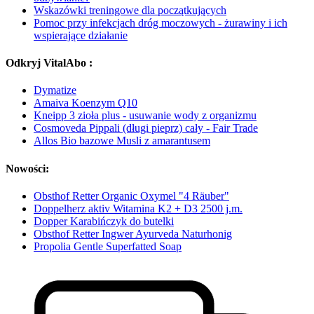
Wskazówki treningowe dla początkujących
Pomoc przy infekcjach dróg moczowych - żurawiny i ich
wspierające działanie
Odkryj VitalAbo :
Dymatize
Amaiva Koenzym Q10
Kneipp 3 zioła plus - usuwanie wody z organizmu
Cosmoveda Pippali (długi pieprz) cały - Fair Trade
Allos Bio bazowe Musli z amarantusem
Nowości:
Obsthof Retter Organic Oxymel "4 Räuber"
Doppelherz aktiv Witamina K2 + D3 2500 j.m.
Dopper Karabińczyk do butelki
Obsthof Retter Ingwer Ayurveda Naturhonig
Propolia Gentle Superfatted Soap