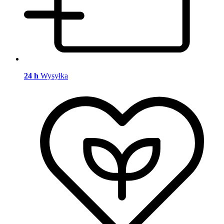
24 h
Wysyłka