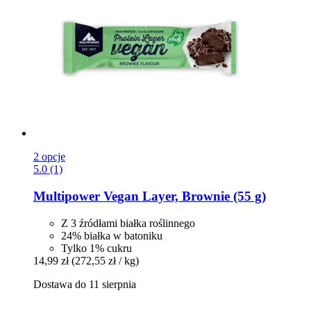
2 opcje
5.0 (1)
Multipower
Vegan Layer, Brownie (55 g)
Z 3 źródłami białka roślinnego
24% białka w batoniku
Tylko 1% cukru
14,99 zł
(272,55 zł / kg)
Dostawa do 11 sierpnia