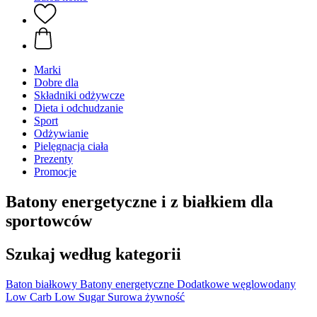
Marki
Dobre dla
Składniki odżywcze
Dieta i odchudzanie
Sport
Odżywianie
Pielęgnacja ciała
Prezenty
Promocje
Batony energetyczne i z białkiem dla
sportowców
Szukaj według kategorii
Baton białkowy
Batony energetyczne
Dodatkowe węglowodany
Low Carb
Low Sugar
Surowa żywność