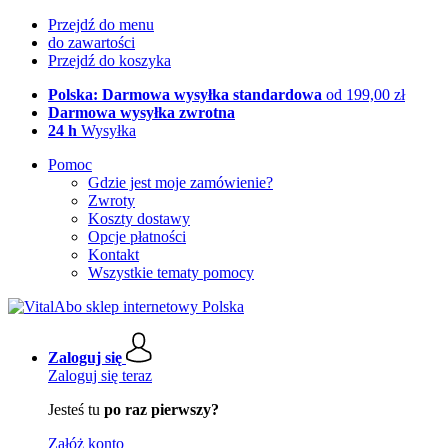
Przejdź do menu
do zawartości
Przejdź do koszyka
Polska: Darmowa wysyłka standardowa
od 199,00 zł
Darmowa wysyłka zwrotna
24 h
Wysyłka
Pomoc
Gdzie jest moje zamówienie?
Zwroty
Koszty dostawy
Opcje płatności
Kontakt
Wszystkie tematy pomocy
Zaloguj się
Zaloguj się teraz
Jesteś tu
po raz pierwszy?
Załóż konto