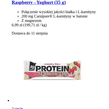
Raspberry -​ Yoghurt (35 g)
Połączenie wysokiej jakości białka i L-karnityny
200 mg Carnipure® L-karnityny w batonie
Z magnezem
6,99 zł
(199,71 zł / kg)
Dostawa do 11 sierpnia
2 opcje