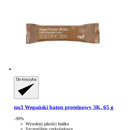
Do koszyka
nu3
Wegański baton proteinowy 3K, 65 g
-30%
Wysokiej jakości białko
Szczególnie czekoladowy