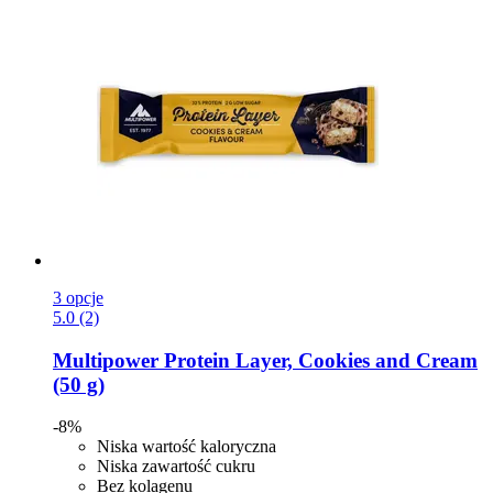
3 opcje
5.0 (2)
Multipower
Protein Layer, Cookies and Cream
(50 g)
-8%
Niska wartość kaloryczna
Niska zawartość cukru
Bez kolagenu