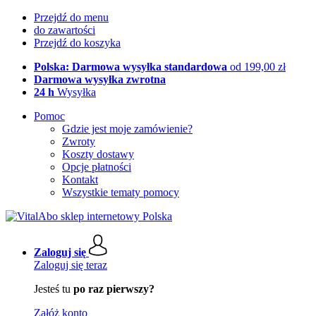
Przejdź do menu
do zawartości
Przejdź do koszyka
Polska: Darmowa wysyłka standardowa
od 199,00 zł
Darmowa wysyłka zwrotna
24 h
Wysyłka
Pomoc
Gdzie jest moje zamówienie?
Zwroty
Koszty dostawy
Opcje płatności
Kontakt
Wszystkie tematy pomocy
Zaloguj się
Zaloguj się teraz
Jesteś tu
po raz pierwszy?
Załóż konto