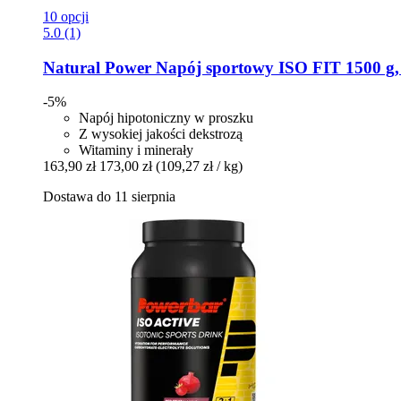
10 opcji
5.0 (1)
Natural Power
Napój sportowy ISO FIT 1500 g,
-5%
Napój hipotoniczny w proszku
Z wysokiej jakości dekstrozą
Witaminy i minerały
163,90 zł
173,00 zł
(109,27 zł / kg)
Dostawa do 11 sierpnia