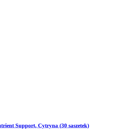
rient Support, Cytryna (30 saszetek)