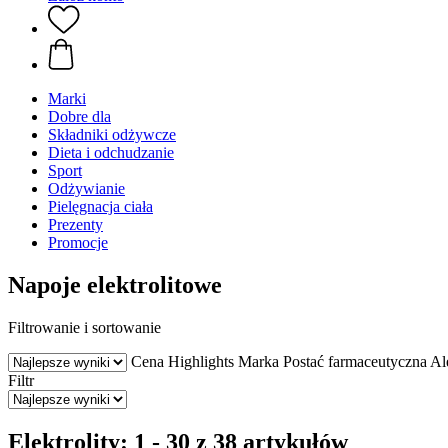
Marki
Dobre dla
Składniki odżywcze
Dieta i odchudzanie
Sport
Odżywianie
Pielęgnacja ciała
Prezenty
Promocje
Napoje elektrolitowe
Filtrowanie i sortowanie
Cena
Highlights
Marka
Postać farmaceutyczna
Al
Filtr
Elektrolity: 1 - 30 z 38 artykułów