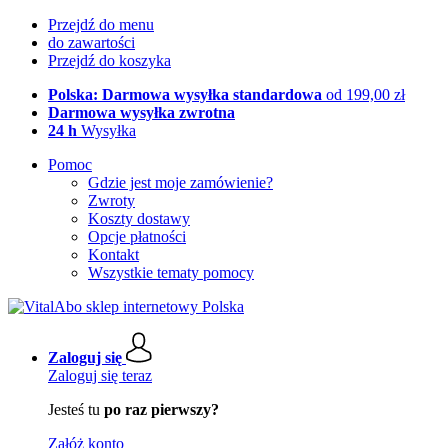
Przejdź do menu
do zawartości
Przejdź do koszyka
Polska: Darmowa wysyłka standardowa
od 199,00 zł
Darmowa wysyłka zwrotna
24 h
Wysyłka
Pomoc
Gdzie jest moje zamówienie?
Zwroty
Koszty dostawy
Opcje płatności
Kontakt
Wszystkie tematy pomocy
Zaloguj się
Zaloguj się teraz
Jesteś tu
po raz pierwszy?
Załóż konto