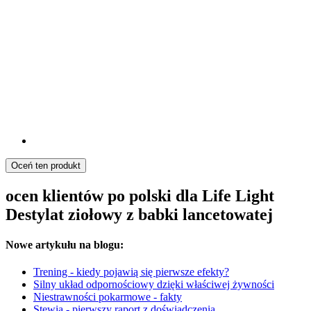
Oceń ten produkt
ocen klientów po polski dla Life Light
Destylat ziołowy z babki lancetowatej
Nowe artykułu na blogu:
Trening - kiedy pojawią się pierwsze efekty?
Silny układ odpornościowy dzięki właściwej żywności
Niestrawności pokarmowe - fakty
Stewia - pierwszy raport z doświadczenia