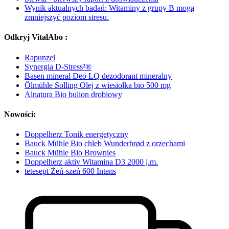
Wynik aktualnych badań: Witaminy z grupy B mogą
zmniejszyć poziom stresu.
Odkryj VitalAbo :
Rapunzel
Synergia D-Stress²®
Basen mineral Deo LQ dezodorant mineralny
Ölmühle Solling Olej z wiesiołka bio 500 mg
Alnatura Bio bulion drobiowy
Nowości:
Doppelherz Tonik energetyczny
Bauck Mühle Bio chleb Wunderbrød z orzechami
Bauck Mühle Bio Brownies
Doppelherz aktiv Witamina D3 2000 j.m.
tetesept Żeń-szeń 600 Intens