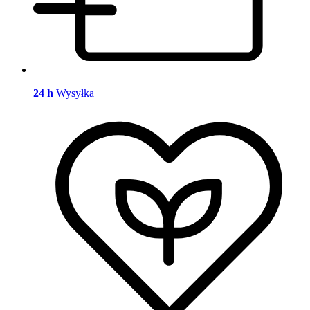
24 h
Wysyłka