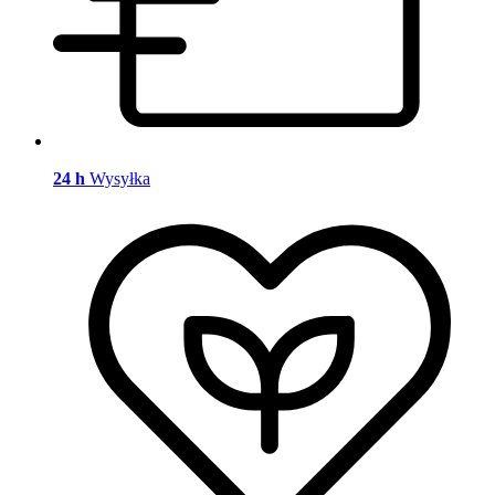
24 h
Wysyłka