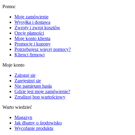
Pomoc
Moje zamówienie
Wysyłka i dostawa
Zwroty i zwrot kosztów
Opcje płatności
Moje konto klienta
Promocje i kupony
Potrzebujesz więcej pomocy?
Klienci firmowi
Moje konto
Zaloguj się
Zarejestruj się
Nie pamiętam hasła
Gdzie jest moje zamówienie?
Zrealizuj bon wartościowy
Warto wiedzieć
Magazyn
Jak dbamy o środowisko
Wycofanie produktu