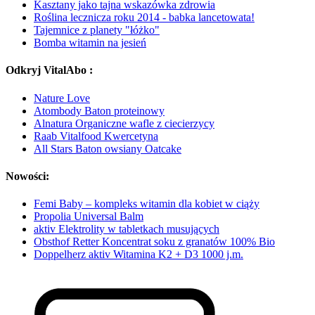
Kasztany jako tajna wskazówka zdrowia
Roślina lecznicza roku 2014 - babka lancetowata!
Tajemnice z planety "łóżko"
Bomba witamin na jesień
Odkryj VitalAbo :
Nature Love
Atombody Baton proteinowy
Alnatura Organiczne wafle z ciecierzycy
Raab Vitalfood Kwercetyna
All Stars Baton owsiany Oatcake
Nowości:
Femi Baby – kompleks witamin dla kobiet w ciąży
Propolia Universal Balm
aktiv Elektrolity w tabletkach musujących
Obsthof Retter Koncentrat soku z granatów 100% Bio
Doppelherz aktiv Witamina K2 + D3 1000 j.m.