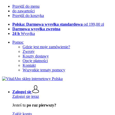
Przejdź do menu
do zawartości
Przejdź do koszyka
Polska: Darmowa wysyłka standardowa
od 199,00 zł
Darmowa wysyłka zwrotna
24 h
Wysyłka
Pomoc
Gdzie jest moje zamówienie?
Zwroty
Koszty dostawy
Opcje płatności
Kontakt
Wszystkie tematy pomocy
Zaloguj się
Zaloguj się teraz
Jesteś tu
po raz pierwszy?
Załóż konto