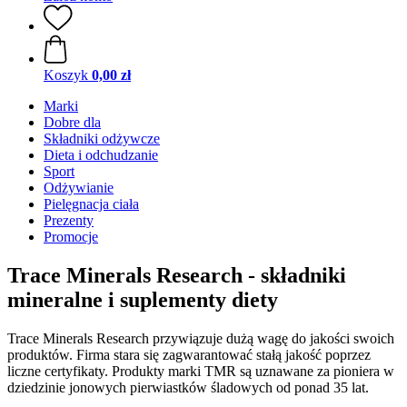
Koszyk
0,00 zł
Marki
Dobre dla
Składniki odżywcze
Dieta i odchudzanie
Sport
Odżywianie
Pielęgnacja ciała
Prezenty
Promocje
Trace Minerals Research - składniki
mineralne i suplementy diety
Trace Minerals Research przywiązuje dużą wagę do jakości swoich
produktów. Firma stara się zagwarantować stałą jakość poprzez
liczne certyfikaty. Produkty marki TMR są uznawane za pioniera w
dziedzinie jonowych pierwiastków śladowych od ponad 35 lat.