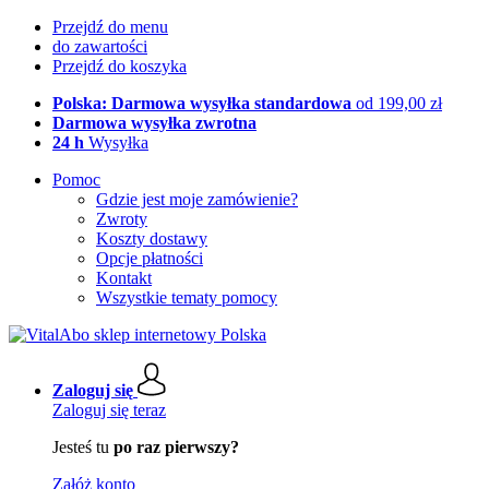
Przejdź do menu
do zawartości
Przejdź do koszyka
Polska: Darmowa wysyłka standardowa
od 199,00 zł
Darmowa wysyłka zwrotna
24 h
Wysyłka
Pomoc
Gdzie jest moje zamówienie?
Zwroty
Koszty dostawy
Opcje płatności
Kontakt
Wszystkie tematy pomocy
Zaloguj się
Zaloguj się teraz
Jesteś tu
po raz pierwszy?
Załóż konto