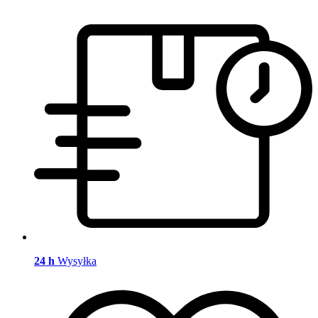
24 h
Wysyłka