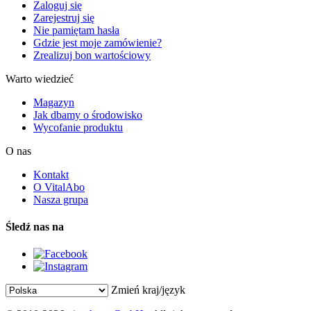
Zaloguj się
Zarejestruj się
Nie pamiętam hasła
Gdzie jest moje zamówienie?
Zrealizuj bon wartościowy
Warto wiedzieć
Magazyn
Jak dbamy o środowisko
Wycofanie produktu
O nas
Kontakt
O VitalAbo
Nasza grupa
Śledź nas na
Zmień kraj/język