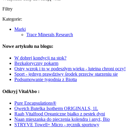
Filtry
Kategorie:
Marki
Trace Minerals Research
Nowe artykułu na blogu:
W dobrej kondycji na stok?
Bezkaloryczny pokarm
Ostry wzrok i to w podeszłym wieku - luteina chroni oczy!
Sport - jednyn prawdziwy środek przeciw starzeniu się
Podsumowanie tygodnia z Biotta
Odkryj VitalAbo :
Pure Encapsulations®
Qwetch Butelka Isotherm ORIGINALS, 1L
Raab Vitalfood Organiczne białko z pestek dyni
Naan mieszanka do pieczenia kolendra i anyż, Bio
STRYVE Towell+ Micro - ręcznik sportowy