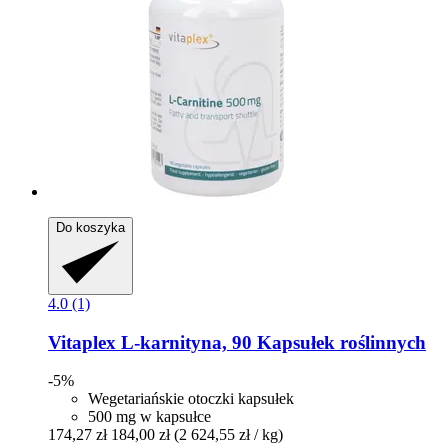
Do koszyka
4.0 (1)
Vitaplex
L-​karnityna, 90 Kapsułek roślinnych
-5%
Wegetariańskie otoczki kapsułek
500 mg w kapsułce
174,27 zł
184,00 zł
(2 624,55 zł / kg)