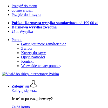
Przejdź do menu
do zawartości
Przejdź do koszyka
Polska: Darmowa wysyłka standardowa
od 199,00 zł
Darmowa wysyłka zwrotna
24 h
Wysyłka
Pomoc
Gdzie jest moje zamówienie?
Zwroty
Koszty dostawy
Opcje płatności
Kontakt
Wszystkie tematy pomocy
Zaloguj się
Zaloguj się teraz
Jesteś tu
po raz pierwszy?
Załóż konto