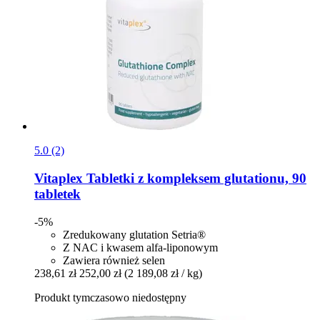
5.0 (2)
Vitaplex
Tabletki z kompleksem glutationu, 90
tabletek
-5%
Zredukowany glutation Setria®
Z NAC i kwasem alfa-liponowym
Zawiera również selen
238,61 zł
252,00 zł
(2 189,08 zł / kg)
Produkt tymczasowo niedostępny