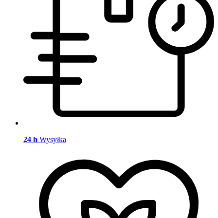
24 h
Wysyłka