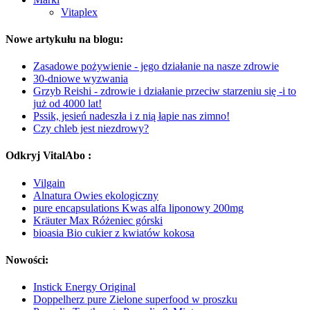
Vitaplex
Nowe artykułu na blogu:
Zasadowe pożywienie - jego działanie na nasze zdrowie
30-dniowe wyzwania
Grzyb Reishi - zdrowie i działanie przeciw starzeniu się -i to
już od 4000 lat!
Pssik, jesień nadeszła i z nią łapie nas zimno!
Czy chleb jest niezdrowy?
Odkryj VitalAbo :
Vilgain
Alnatura Owies ekologiczny
pure encapsulations Kwas alfa liponowy 200mg
Kräuter Max Różeniec górski
bioasia Bio cukier z kwiatów kokosa
Nowości:
Instick Energy Original
Doppelherz pure Zielone superfood w proszku