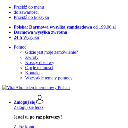
Przejdź do menu
do zawartości
Przejdź do koszyka
Polska: Darmowa wysyłka standardowa
od 199,00 zł
Darmowa wysyłka zwrotna
24 h
Wysyłka
Pomoc
Gdzie jest moje zamówienie?
Zwroty
Koszty dostawy
Opcje płatności
Kontakt
Wszystkie tematy pomocy
Zaloguj się
Zaloguj się teraz
Jesteś tu
po raz pierwszy?
Załóż konto