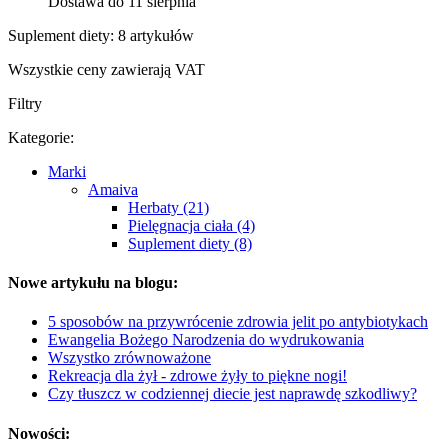
Dostawa do 11 sierpnia
Suplement diety: 8 artykułów
Wszystkie ceny zawierają VAT
Filtry
Kategorie:
Marki
Amaiva
Herbaty (21)
Pielęgnacja ciała (4)
Suplement diety (8)
Nowe artykułu na blogu:
5 sposobów na przywrócenie zdrowia jelit po antybiotykach
Ewangelia Bożego Narodzenia do wydrukowania
Wszystko zrównoważone
Rekreacja dla żył - zdrowe żyły to piękne nogi!
Czy tłuszcz w codziennej diecie jest naprawdę szkodliwy?
Nowości: