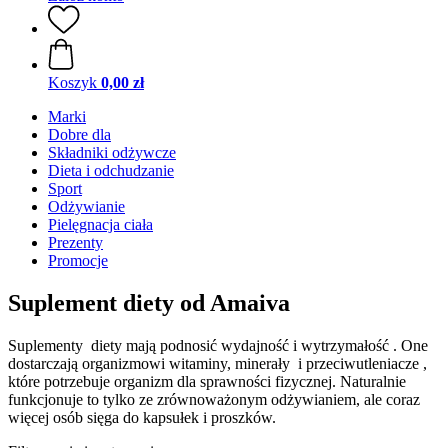
Koszyk
0,00 zł
Marki
Dobre dla
Składniki odżywcze
Dieta i odchudzanie
Sport
Odżywianie
Pielęgnacja ciała
Prezenty
Promocje
Suplement diety od Amaiva
Suplementy diety mają podnosić wydajność i wytrzymałość . One
dostarczają organizmowi witaminy, minerały i przeciwutleniacze ,
które potrzebuje organizm dla sprawności fizycznej. Naturalnie
funkcjonuje to tylko ze zrównoważonym odżywianiem, ale coraz
więcej osób sięga do kapsułek i proszków.