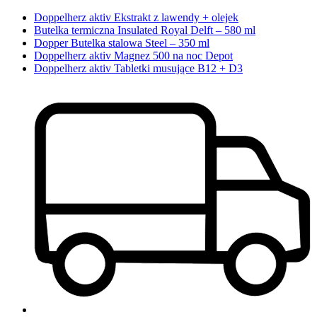
Doppelherz aktiv Ekstrakt z lawendy + olejek
Butelka termiczna Insulated Royal Delft – 580 ml
Dopper Butelka stalowa Steel – 350 ml
Doppelherz aktiv Magnez 500 na noc Depot
Doppelherz aktiv Tabletki musujące B12 + D3