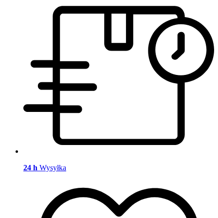
24 h
Wysyłka