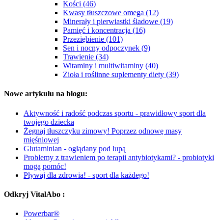
Kości (46)
Kwasy tłuszczowe omega (12)
Minerały i pierwiastki śladowe (19)
Pamięć i koncentracja (16)
Przeziębienie (101)
Sen i nocny odpoczynek (9)
Trawienie (34)
Witaminy i multiwitaminy (40)
Zioła i roślinne suplementy diety (39)
Nowe artykułu na blogu:
Aktywność i radość podczas sportu - prawidłowy sport dla
twojego dziecka
Żegnaj tłuszczyku zimowy! Poprzez odnowę masy
mięśniowej
Glutaminian - oglądany pod lupą
Problemy z trawieniem po terapii antybiotykami? - probiotyki
mogą pomóc!
Pływaj dla zdrowia! - sport dla każdego!
Odkryj VitalAbo :
Powerbar®