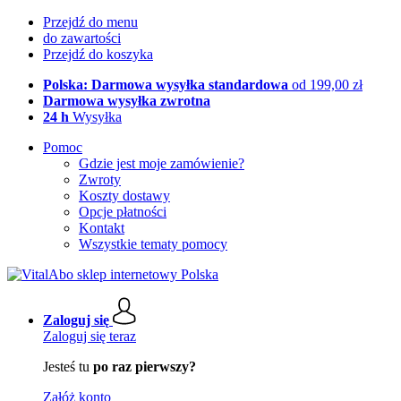
Przejdź do menu
do zawartości
Przejdź do koszyka
Polska: Darmowa wysyłka standardowa
od 199,00 zł
Darmowa wysyłka zwrotna
24 h
Wysyłka
Pomoc
Gdzie jest moje zamówienie?
Zwroty
Koszty dostawy
Opcje płatności
Kontakt
Wszystkie tematy pomocy
Zaloguj się
Zaloguj się teraz
Jesteś tu
po raz pierwszy?
Załóż konto