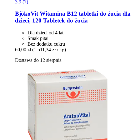
3.9 (7)
BjökoVit
Witamina B12 tabletki do żucia dla
dzieci, 120 Tabletek do żucia
Dla dzieci od 4 lat
Smak pitai
Bez dodatku cukru
60,00 zł
(1 511,34 zł / kg)
Dostawa do 12 sierpnia