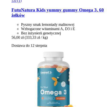
5.0 (1)
FutuNatura Kids
yummy gummy Omega 3, 60
żelków
Pyszny smak lemoniady malinowej
Wzbogacone witaminami A, D3 i E
Bez inżynierii genetycznej
56,00 zł
(333,33 zł / kg)
Dostawa do 12 sierpnia