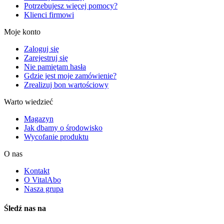
Potrzebujesz więcej pomocy?
Klienci firmowi
Moje konto
Zaloguj się
Zarejestruj się
Nie pamiętam hasła
Gdzie jest moje zamówienie?
Zrealizuj bon wartościowy
Warto wiedzieć
Magazyn
Jak dbamy o środowisko
Wycofanie produktu
O nas
Kontakt
O VitalAbo
Nasza grupa
Śledź nas na