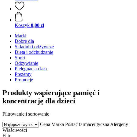
Koszyk
0,00 zł
Marki
Dobre dla
Składniki odżywcze
Dieta i odchudzanie
Sport
Odżywianie
Pielęgnacja ciała
Prezenty
Promocje
Produkty wspierające pamięć i
koncentrację dla dzieci
Filtrowanie i sortowanie
Cena
Marka
Postać farmaceutyczna
Alergeny
Właściwości
Filtr